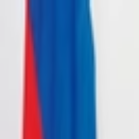
İçeriğe atla
Gündem
Ekonomi
Spor
Magazin
TV
Son Dakika
Teknoloji
Yaşam
Sağlık
3.Sayfa
Dünya
Kültür Sana