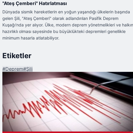
"Ateş Çemberi" Hatırlatması
Dünyada sismik hareketlerin en yoğun yaşandığı ülkelerin başında
gelen Şili, "Ateş Çemberi" olarak adlandırılan Pasifik Deprem
Kuşağı'nda yer alıyor. Ülke, modern deprem yönetmelikleri ve halkı
hazırlıklı olması sayesinde bu büyüklükteki depremleri genellikle
minimum hasarla atlatabiliyor.
Etiketler
#
Deprem
#
Şili
Şu An Okunan
Şili'de Korkutan Deprem: 6,2 Büyüklüğünde Sarsıntı Kaydedildi