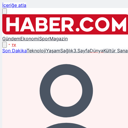
İçeriğe atla
Gündem
Ekonomi
Spor
Magazin
TV
Son Dakika
Teknoloji
Yaşam
Sağlık
3.Sayfa
Dünya
Kültür Sana