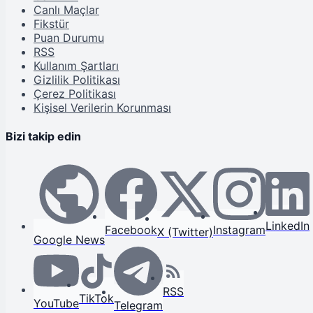
Canlı Maçlar
Fikstür
Puan Durumu
RSS
Kullanım Şartları
Gizlilik Politikası
Çerez Politikası
Kişisel Verilerin Korunması
Bizi takip edin
LinkedIn
Facebook
Instagram
X (Twitter)
Google News
RSS
TikTok
YouTube
Telegram