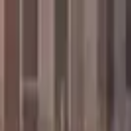
İçeriğe atla
Gündem
Ekonomi
Spor
Magazin
TV
Son Dakika
3.Sayfa
Teknoloji
Dünya