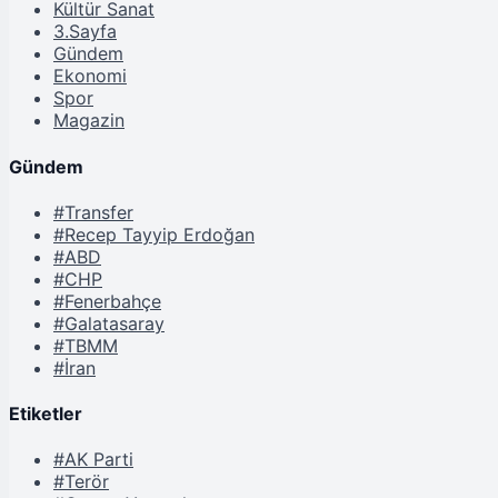
Kültür Sanat
3.Sayfa
Gündem
Ekonomi
Spor
Magazin
Gündem
#Transfer
#Recep Tayyip Erdoğan
#ABD
#CHP
#Fenerbahçe
#Galatasaray
#TBMM
#İran
Etiketler
#AK Parti
#Terör