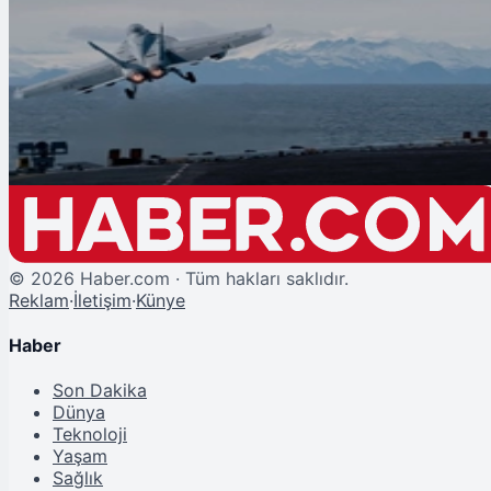
Şu An Okunan
Rus Bombardıman Uçaklarından Bering Denizi'nde 14 Saatlik Kritik Mesai
©
2026
Haber.com · Tüm hakları saklıdır.
Reklam
·
İletişim
·
Künye
Haber
Son Dakika
Dünya
Teknoloji
Yaşam
Sağlık