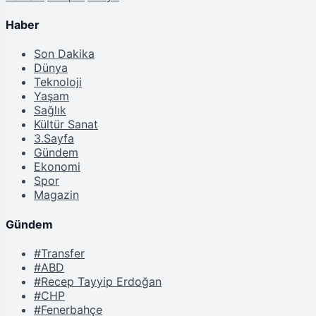
Haber
Son Dakika
Dünya
Teknoloji
Yaşam
Sağlık
Kültür Sanat
3.Sayfa
Gündem
Ekonomi
Spor
Magazin
Gündem
#Transfer
#ABD
#Recep Tayyip Erdoğan
#CHP
#Fenerbahçe