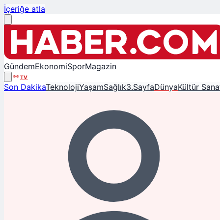
İçeriğe atla
Gündem
Ekonomi
Spor
Magazin
TV
Son Dakika
Teknoloji
Yaşam
Sağlık
3.Sayfa
Dünya
Kültür Sana