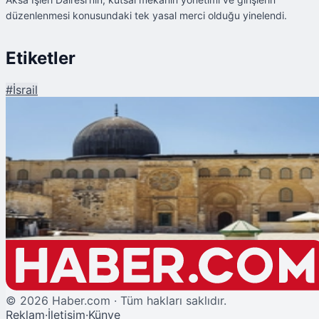
düzenlenmesi konusundaki tek yasal merci olduğu yinelendi.
Etiketler
#
İsrail
Şu An Okunan
Mescid-i Aksa'da Statüko İhlali: 8 Ülkeden Sert Kınama
©
2026
Haber.com · Tüm hakları saklıdır.
Reklam
·
İletişim
·
Künye