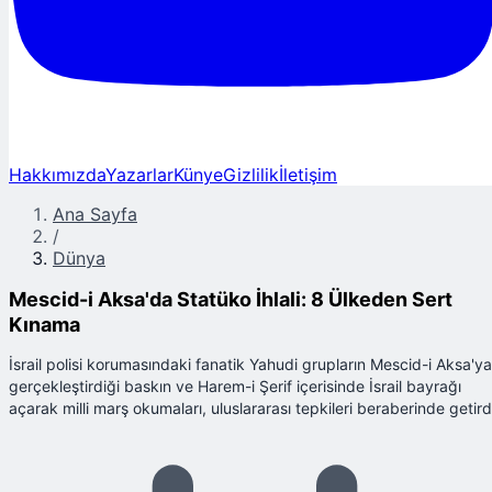
Hakkımızda
Yazarlar
Künye
Gizlilik
İletişim
Ana Sayfa
/
Dünya
Mescid-i Aksa'da Statüko İhlali: 8 Ülkeden Sert
Kınama
İsrail polisi korumasındaki fanatik Yahudi grupların Mescid-i Aksa'ya
gerçekleştirdiği baskın ve Harem-i Şerif içerisinde İsrail bayrağı
açarak milli marş okumaları, uluslararası tepkileri beraberinde getird