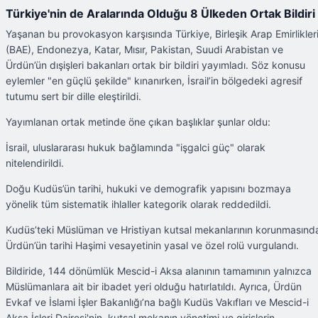
Türkiye'nin de Aralarında Olduğu 8 Ülkeden Ortak Bildiri
Yaşanan bu provokasyon karşısında Türkiye, Birleşik Arap Emirlikler
(BAE), Endonezya, Katar, Mısır, Pakistan, Suudi Arabistan ve
Ürdün’ün dışişleri bakanları ortak bir bildiri yayımladı. Söz konusu
eylemler "en güçlü şekilde" kınanırken, İsrail’in bölgedeki agresif
tutumu sert bir dille eleştirildi.
Yayımlanan ortak metinde öne çıkan başlıklar şunlar oldu:
İsrail, uluslararası hukuk bağlamında "işgalci güç" olarak
nitelendirildi.
Doğu Kudüs’ün tarihi, hukuki ve demografik yapısını bozmaya
yönelik tüm sistematik ihlaller kategorik olarak reddedildi.
Kudüs’teki Müslüman ve Hristiyan kutsal mekanlarının korunmasınd
Ürdün’ün tarihi Haşimi vesayetinin yasal ve özel rolü vurgulandı.
Bildiride, 144 dönümlük Mescid-i Aksa alanının tamamının yalnızca
Müslümanlara ait bir ibadet yeri olduğu hatırlatıldı. Ayrıca, Ürdün
Evkaf ve İslami İşler Bakanlığı’na bağlı Kudüs Vakıfları ve Mescid-i
Aksa İşleri Dairesi'nin, kutsal mekanın yönetimi ve girişlerin