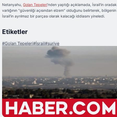
Netanyahu,
Golan Tepeleri
'nden yaptığı açıklamada, İsrail'in oradak
varlığının "güvenliği açısından elzem" olduğunu belirterek, bölgenin
İsrail'in ayrılmaz bir parçası olarak kalacağı iddiasını yineledi.
Etiketler
#
Golan Tepeleri
#
İsrail
#
suriye
Şu An Okunan
İsrail, Suriye'de 250'den Fazla Hava Saldırısı Düzenledi