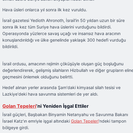
Hava üsleri onlarca yıl sonra ilk kez vuruldu.
İsrail gazetesi Yedioth Ahronoth, İsrail'in 50 yıldan uzun bir süre
sonra ilk kez tüm Suriye hava üslerini vurduğunu bildirdi.
Operasyonda yüzlerce savaş uçağı ve insansız hava aracının
konuşlandırıldığı ve ülke genelinde yaklaşık 300 hedefi vurduğu
bildirildi.
İsrail ordusu, amacının rejimin çöküşüyle ​​oluşan güç boşluğunu
değerlendirerek, gelişmiş silahların Hizbullah ve diğer grupların elin
geçmesini önlemek olduğunu belirtti.
Hedef alınan yerler arasında Şam'daki kimyasal silah tesisi ve
Lazkiye'deki hava savunma sistemleri de yer aldı.
Golan Tepeleri
’ni Yeniden İşgal Ettiler
İsrail güçleri, Başbakan Binyamin Netanyahu ve Savunma Bakanı
İsrael Katz'ın emriyle işgal altındaki
Golan Tepeleri
'ndeki tampon
bölgeye girdi.