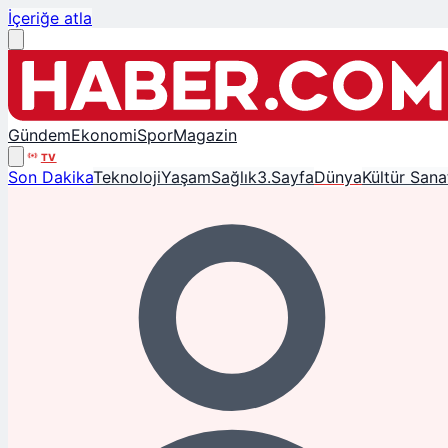
İçeriğe atla
Gündem
Ekonomi
Spor
Magazin
TV
Son Dakika
Teknoloji
Yaşam
Sağlık
3.Sayfa
Dünya
Kültür Sana