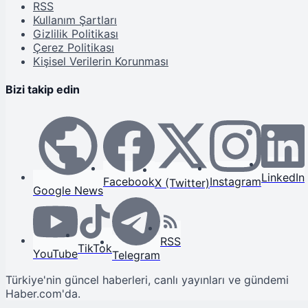
RSS
Kullanım Şartları
Gizlilik Politikası
Çerez Politikası
Kişisel Verilerin Korunması
Bizi takip edin
LinkedIn
Facebook
Instagram
X (Twitter)
Google News
RSS
TikTok
YouTube
Telegram
Türkiye'nin güncel haberleri, canlı yayınları ve gündemi
Haber.com'da.