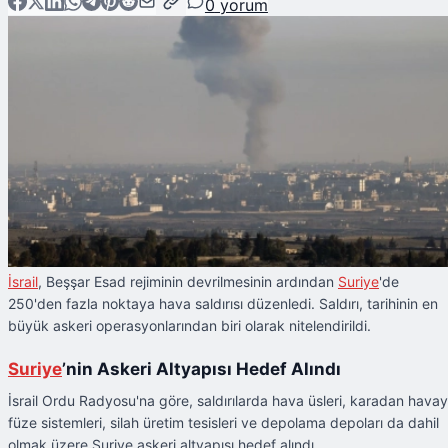
0
yorum
İsrail
, Beşşar Esad rejiminin devrilmesinin ardından
Suriye
'de
250'den fazla noktaya hava saldırısı düzenledi. Saldırı, tarihinin en
büyük askeri operasyonlarından biri olarak nitelendirildi.
Suriye
’nin Askeri Altyapısı Hedef Alındı
İsrail Ordu Radyosu'na göre, saldırılarda hava üsleri, karadan hava
füze sistemleri, silah üretim tesisleri ve depolama depoları da dahil
olmak üzere Suriye askeri altyapısı hedef alındı.