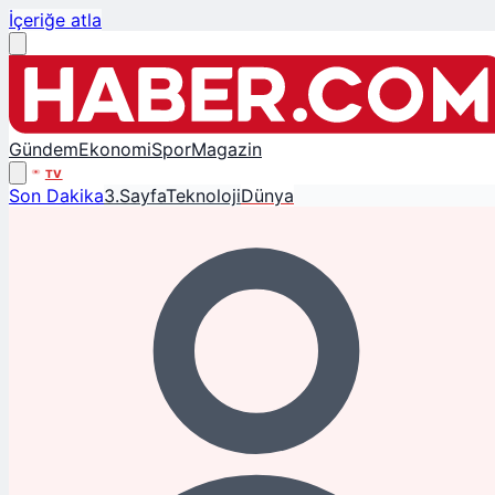
İçeriğe atla
Gündem
Ekonomi
Spor
Magazin
TV
Son Dakika
3.Sayfa
Teknoloji
Dünya