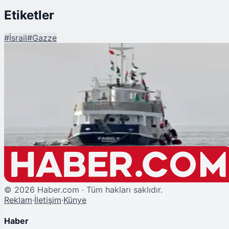
Etiketler
#
İsrail
#
Gazze
Şu An Okunan
İsrail Ordusu Küresel Sumud Filosu'na Saldırı Başlattı!
©
2026
Haber.com · Tüm hakları saklıdır.
Reklam
·
İletişim
·
Künye
Haber