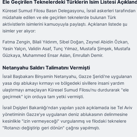
Ele Geçirilen Teknelerdeki Türklerin İsim Listesi Açıkland
Küresel Sumud Filosu Basın Delegasyonu, İsrail askerleri tarafından
müdahale edilen ve ele geçirilen teknelerde bulunan Türk
aktivistlerin isimlerini kamuoyuyla paylaştı. Açıklanan listede şu
isimler yer alıyor:
Fatma Zengin, Bilali Yıldırım, Sibel Doğan, Zeynel Abidin Özkan,
Yasin Yalçın, Validin Asaf, Tunç Yılmaz, Mustafa Şimşek, Mustafa
Güzkaya, Muhammed Ensar Aslan, Emrullah Demir.
Netanyahu Saldırı Talimatını Vermişti
İsrail Başbakanı Binyamin Netanyahu, Gazze Şeridi'ne uygulanan
yasa dışı ablukayı kırmayı ve bölgedeki sivillere insani yardım
ulaştırmayı amaçlayan Küresel Sumud Filosu'nu durdurarak "ele
geçirmek" için orduya tam yetki vermişti.
İsrail Dışişleri Bakanlığı’ndan yapılan yazılı açıklamada ise Tel Aviv
yönetiminin Gazze'ye uygulanan deniz ablukasının delinmesine
kesinlikle "izin vermeyeceği" vurgulanmış ve filodaki teknelere
"Rotanızı değiştirip geri dönün" çağrısı yapılmıştı.