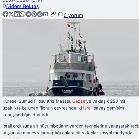
20.07.2026 15:14
D
Didem Bektaş
0
yorum
Küresel Sumud Filosu Kriz Masası,
Gazze
’ye yaklaşık 250 mil
uzaklıkta bulunan filonun çevresinde iki
İsrail
savaş gemisinin
konuşlandığını duyurdu.
İsrail ordusuna ait hücumbotların yardım teknelerine yanaşarak taci
atışları ve manevralar yaptığı anlara ait videolar sosyal medyada