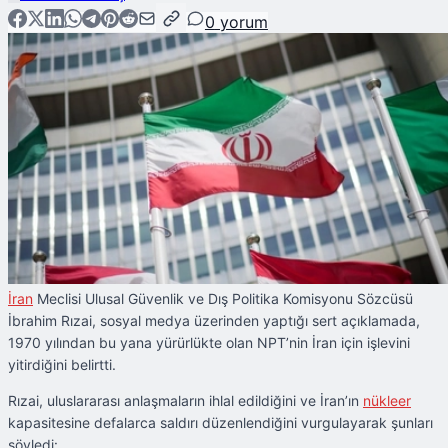
0
yorum
İran
Meclisi Ulusal Güvenlik ve Dış Politika Komisyonu Sözcüsü
İbrahim Rızai, sosyal medya üzerinden yaptığı sert açıklamada,
1970 yılından bu yana yürürlükte olan NPT’nin İran için işlevini
yitirdiğini belirtti.
Rızai, uluslararası anlaşmaların ihlal edildiğini ve İran’ın
nükleer
kapasitesine defalarca saldırı düzenlendiğini vurgulayarak şunları
söyledi: