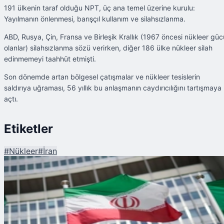
191 ülkenin taraf olduğu NPT, üç ana temel üzerine kurulu:
Yayılmanın önlenmesi, barışçıl kullanım ve silahsızlanma.
ABD, Rusya, Çin, Fransa ve Birleşik Krallık (1967 öncesi nükleer güc
olanlar) silahsızlanma sözü verirken, diğer 186 ülke nükleer silah
edinmemeyi taahhüt etmişti.
Son dönemde artan bölgesel çatışmalar ve nükleer tesislerin
saldırıya uğraması, 56 yıllık bu anlaşmanın caydırıcılığını tartışmaya
açtı.
Etiketler
#
Nükleer
#
İran
Şu An Okunan
İran'dan Nükleer Rest