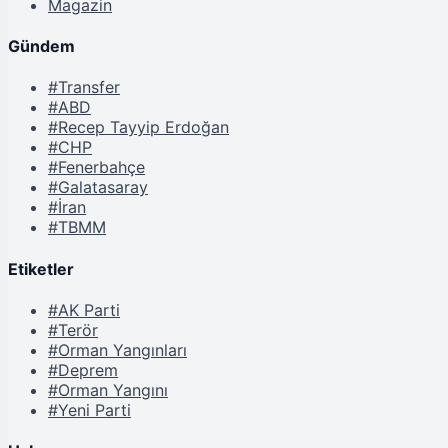
Magazin
Gündem
#Transfer
#ABD
#Recep Tayyip Erdoğan
#CHP
#Fenerbahçe
#Galatasaray
#İran
#TBMM
Etiketler
#AK Parti
#Terör
#Orman Yangınları
#Deprem
#Orman Yangını
#Yeni Parti