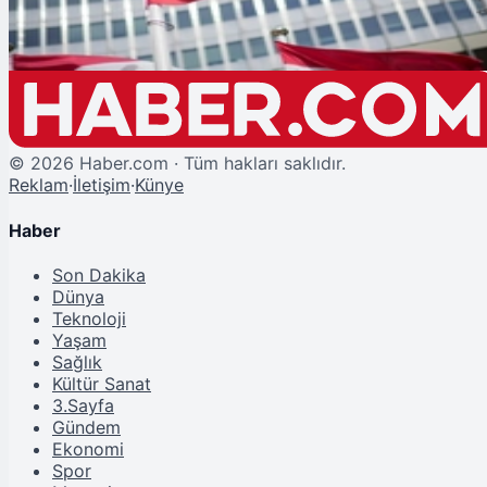
©
2026
Haber.com · Tüm hakları saklıdır.
Reklam
·
İletişim
·
Künye
Haber
Son Dakika
Dünya
Teknoloji
Yaşam
Sağlık
Kültür Sanat
3.Sayfa
Gündem
Ekonomi
Spor