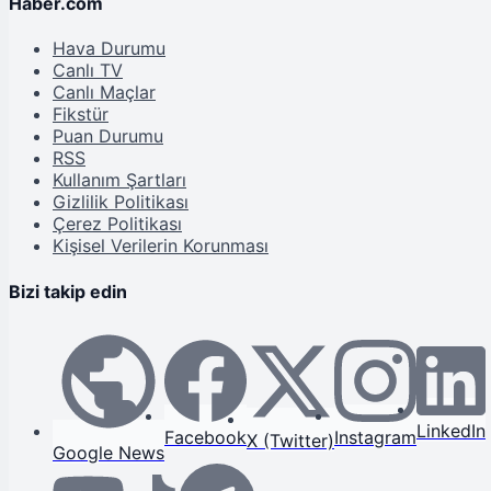
Haber.com
Hava Durumu
Canlı TV
Canlı Maçlar
Fikstür
Puan Durumu
RSS
Kullanım Şartları
Gizlilik Politikası
Çerez Politikası
Kişisel Verilerin Korunması
Bizi takip edin
LinkedIn
Facebook
Instagram
X (Twitter)
Google News