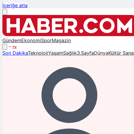
İçeriğe atla
Gündem
Ekonomi
Spor
Magazin
TV
Son Dakika
Teknoloji
Yaşam
Sağlık
3.Sayfa
Dünya
Kültür Sana