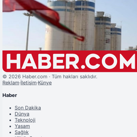
Şu An Okunan
İran'dan Nükleer Misilleme Tehdidi: "Yüzde 90 Uranyum Seçenekler
Arasında"
©
2026
Haber.com · Tüm hakları saklıdır.
Reklam
·
İletişim
·
Künye
Haber
Son Dakika
Dünya
Teknoloji
Yaşam
Sağlık