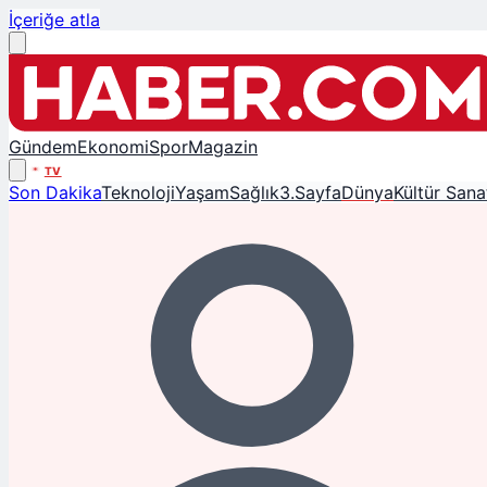
İçeriğe atla
Gündem
Ekonomi
Spor
Magazin
TV
Son Dakika
Teknoloji
Yaşam
Sağlık
3.Sayfa
Dünya
Kültür Sana