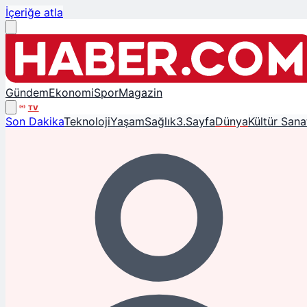
İçeriğe atla
Gündem
Ekonomi
Spor
Magazin
TV
Son Dakika
Teknoloji
Yaşam
Sağlık
3.Sayfa
Dünya
Kültür Sana