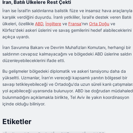
İran, Batılı Ülkelere Rest Çekti
İran ise İsrail'in saldırılarına balistik füze ve insansız hava araçlarıyla
karşılık verdiğini duyurdu. İranlı yetkililer, İsrail'e destek veren Batılı
ülkeleri, özellikle
ABD
,
İngiltere
ve
Fransa
'nın
Orta Doğu
ve
Körfez'deki askeri üslerini ve savaş gemilerini hedef alabileceklerini
açıkça uyardı.
İran Savunma Bakanı ve Devrim Muhafızları Komutanı, herhangi bir
saldırının cevapsız kalmayacağını ve bölgedeki ABD üslerine saldırı
düzenleyebileceklerini ifade etti.
Bu gelişmeler bölgedeki diplomatik ve askeri tansiyonu daha da
yükseltti. Uzmanlar, İran'ın vereceği kapsamlı yanıtın bölgesel bir
savaşı tetikleyebileceği ve Ortadoğu'da uzun süreli kanlı çatışmalar
yol açabileceği uyarısında bulunuyor. ABD ise doğrudan müdahale
bulunmadığını açıklamakla birlikte, Tel Aviv ile yakın koordinasyon
içinde olduğu biliniyor.
Etiketler