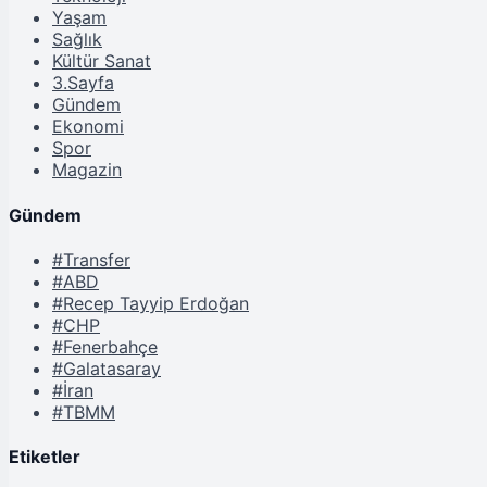
Yaşam
Sağlık
Kültür Sanat
3.Sayfa
Gündem
Ekonomi
Spor
Magazin
Gündem
#Transfer
#ABD
#Recep Tayyip Erdoğan
#CHP
#Fenerbahçe
#Galatasaray
#İran
#TBMM
Etiketler