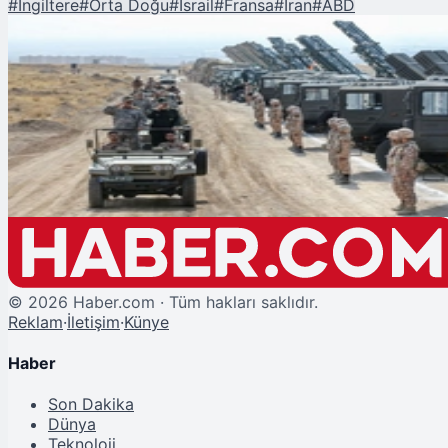
#
İngiltere
#
Orta Doğu
#
İsrail
#
Fransa
#
İran
#
ABD
Şu An Okunan
İran'dan İsrail'e Destek Veren 3 Ülkeye İhtar: "Vururuz!"
©
2026
Haber.com · Tüm hakları saklıdır.
Reklam
·
İletişim
·
Künye
Haber
Son Dakika
Dünya
Teknoloji