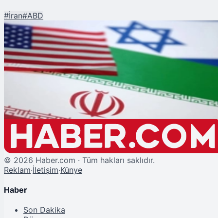
#
İran
#
ABD
Şu An Okunan
İran'dan ABD'ye Jet Yanıt: Savunmaya Yüzde 200 Hazırız!
©
2026
Haber.com · Tüm hakları saklıdır.
Reklam
·
İletişim
·
Künye
Haber
Son Dakika