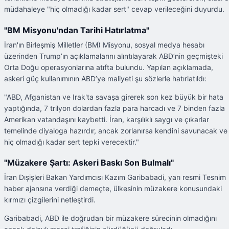
müdahaleye "hiç olmadığı kadar sert" cevap verileceğini duyurdu.
"BM Misyonu'ndan Tarihi Hatırlatma"
İran'ın Birleşmiş Milletler (BM) Misyonu, sosyal medya hesabı
üzerinden Trump’ın açıklamalarını alıntılayarak ABD’nin geçmişteki
Orta Doğu operasyonlarına atıfta bulundu. Yapılan açıklamada,
askeri güç kullanımının ABD’ye maliyeti şu sözlerle hatırlatıldı:
"ABD, Afganistan ve Irak'ta savaşa girerek son kez büyük bir hata
yaptığında, 7 trilyon dolardan fazla para harcadı ve 7 binden fazla
Amerikan vatandaşını kaybetti. İran, karşılıklı saygı ve çıkarlar
temelinde diyaloga hazırdır, ancak zorlanırsa kendini savunacak ve
hiç olmadığı kadar sert tepki verecektir."
"Müzakere Şartı: Askeri Baskı Son Bulmalı"
İran Dışişleri Bakan Yardımcısı Kazım Garibabadi, yarı resmi Tesnim
haber ajansına verdiği demeçte, ülkesinin müzakere konusundaki
kırmızı çizgilerini netleştirdi.
Garibabadi, ABD ile doğrudan bir müzakere sürecinin olmadığını