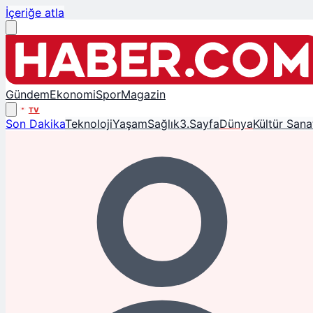
İçeriğe atla
Gündem
Ekonomi
Spor
Magazin
TV
Son Dakika
Teknoloji
Yaşam
Sağlık
3.Sayfa
Dünya
Kültür Sana