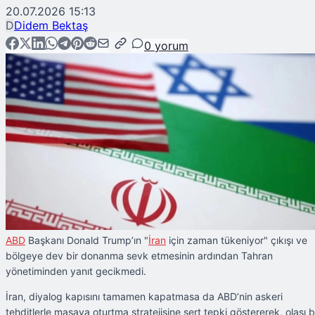
20.07.2026 15:13
D
Didem Bektaş
0
yorum
ABD
Başkanı Donald Trump’ın "
İran
için zaman tükeniyor" çıkışı ve
bölgeye dev bir donanma sevk etmesinin ardından Tahran
yönetiminden yanıt gecikmedi.
İran, diyalog kapısını tamamen kapatmasa da ABD’nin askeri
tehditlerle masaya oturtma stratejisine sert tepki göstererek, olası b