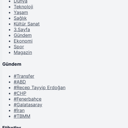
Dünya
Teknoloji
Yaşam
Sağlık
Kültür Sanat
3.Sayfa
Gündem
Ekonomi
Spor
Magazin
Gündem
#Transfer
#ABD
#Recep Tayyip Erdoğan
#CHP
#Fenerbahçe
#Galatasaray
#İran
#TBMM
Etiketler