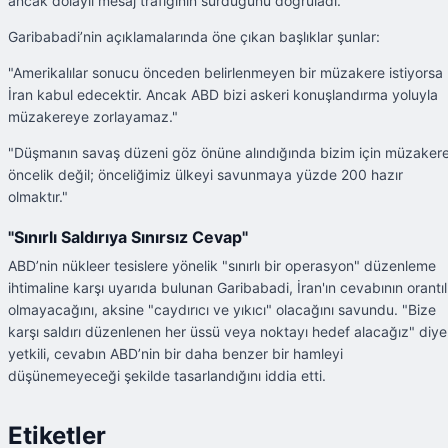
ancak dolaylı mesaj trafiğinin sürdüğünü doğruladı.
Garibabadi’nin açıklamalarında öne çıkan başlıklar şunlar:
"Amerikalılar sonucu önceden belirlenmeyen bir müzakere istiyorsa
İran kabul edecektir. Ancak ABD bizi askeri konuşlandırma yoluyla
müzakereye zorlayamaz."
"Düşmanın savaş düzeni göz önüne alındığında bizim için müzaker
öncelik değil; önceliğimiz ülkeyi savunmaya yüzde 200 hazır
olmaktır."
"Sınırlı Saldırıya Sınırsız Cevap"
ABD’nin nükleer tesislere yönelik "sınırlı bir operasyon" düzenleme
ihtimaline karşı uyarıda bulunan Garibabadi, İran'ın cevabının orantıl
olmayacağını, aksine "caydırıcı ve yıkıcı" olacağını savundu. "Bize
karşı saldırı düzenlenen her üssü veya noktayı hedef alacağız" diy
yetkili, cevabın ABD’nin bir daha benzer bir hamleyi
düşünemeyeceği şekilde tasarlandığını iddia etti.
Etiketler