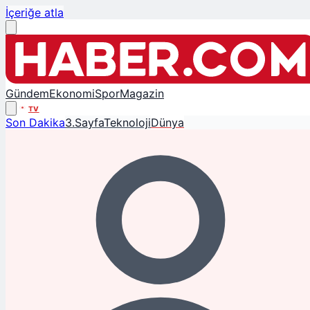
İçeriğe atla
Gündem
Ekonomi
Spor
Magazin
TV
Son Dakika
3.Sayfa
Teknoloji
Dünya