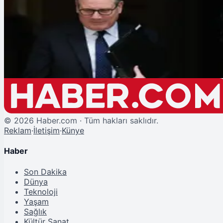
Şu An Okunan
İngiltere Başbakanı Keir Starmer İstifa Etti
©
2026
Haber.com · Tüm hakları saklıdır.
Reklam
·
İletişim
·
Künye
Haber
Son Dakika
Dünya
Teknoloji
Yaşam
Sağlık
Kültür Sanat