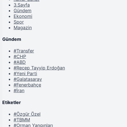
3.Sayfa
Gündem
Ekonomi
Spor
Magazin
Gündem
#Transfer
#CHP
#ABD
#Recep Tayyip Erdoğan
#Yeni Parti
#Galatasaray
#Fenerbahçe
#İran
Etiketler
#Özgür Özel
#TBMM
#Orman Yangınları