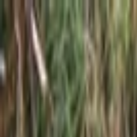
İçeriğe atla
Gündem
Ekonomi
Spor
Magazin
TV
Son Dakika
Teknoloji
Yaşam
Sağlık
3.Sayfa
Dünya
Kültür Sana