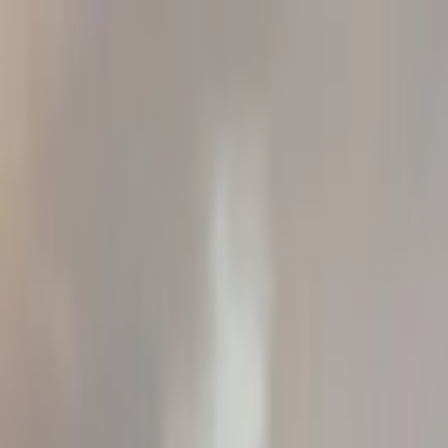
İçeriğe atla
Gündem
Ekonomi
Spor
Magazin
TV
Son Dakika
Teknoloji
Yaşam
Sağlık
3.Sayfa
Dünya
Kültür Sana