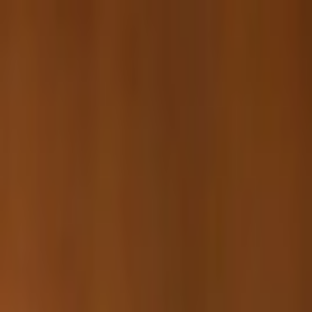
İçeriğe atla
Gündem
Ekonomi
Spor
Magazin
TV
Son Dakika
Teknoloji
Yaşam
Sağlık
3.Sayfa
Dünya
Kültür Sana