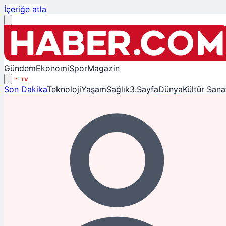
İçeriğe atla
Gündem
Ekonomi
Spor
Magazin
TV
Son Dakika
Teknoloji
Yaşam
Sağlık
3.Sayfa
Dünya
Kültür Sana