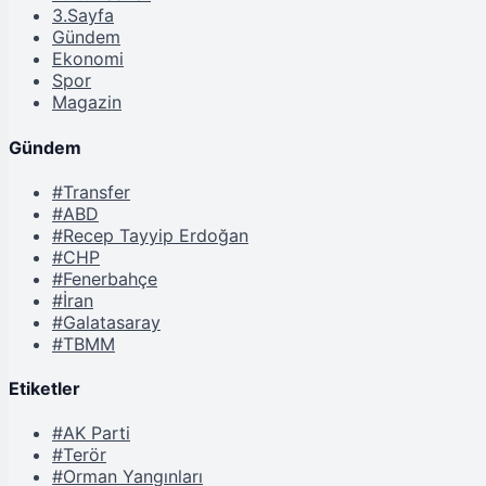
3.Sayfa
Gündem
Ekonomi
Spor
Magazin
Gündem
#Transfer
#ABD
#Recep Tayyip Erdoğan
#CHP
#Fenerbahçe
#İran
#Galatasaray
#TBMM
Etiketler
#AK Parti
#Terör
#Orman Yangınları