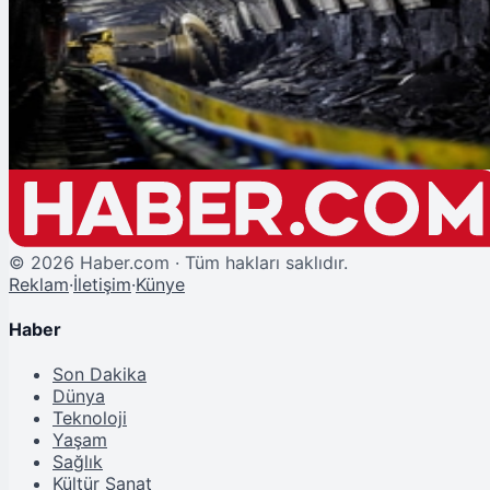
Şu An Okunan
Çin'de Kömür Madeninde Facia: 90 İşçi Hayatını Kaybetti
©
2026
Haber.com · Tüm hakları saklıdır.
Reklam
·
İletişim
·
Künye
Haber
Son Dakika
Dünya
Teknoloji
Yaşam
Sağlık
Kültür Sanat