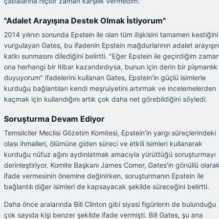
çabalarına hiçbir zaman karşılık vermedim."
"Adalet Arayışına Destek Olmak İstiyorum"
2014 yılının sonunda Epstein ile olan tüm ilişkisini tamamen kestiğini
vurgulayan Gates, bu ifadenin Epstein mağdurlarının adalet arayışı
katkı sunmasını dilediğini belirtti. "Eğer Epstein ile geçirdiğim zama
ona herhangi bir itibar kazandırdıysa, bunun için derin bir pişmanlık
duyuyorum" ifadelerini kullanan Gates, Epstein'in güçlü isimlerle
kurduğu bağlantıları kendi meşruiyetini artırmak ve incelemelerden
kaçmak için kullandığını artık çok daha net görebildiğini söyledi.
Soruşturma Devam Ediyor
Temsilciler Meclisi Gözetim Komitesi, Epstein’in yargı süreçlerindeki
olası ihmalleri, ölümüne giden süreci ve etkili isimleri kullanarak
kurduğu nüfuz ağını aydınlatmak amacıyla yürüttüğü soruşturmayı
derinleştiriyor. Komite Başkanı James Comer, Gates'in gönüllü olara
ifade vermesinin önemine değinirken, soruşturmanın Epstein ile
bağlantılı diğer isimleri de kapsayacak şekilde süreceğini belirtti.
Daha önce aralarında Bill Clinton gibi siyasi figürlerin de bulunduğu
çok sayıda kişi benzer şekilde ifade vermişti. Bill Gates, şu ana