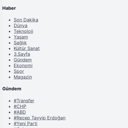
Haber
Son Dakika
Dünya
Teknoloji
Yaşam
Sağlık
Kültür Sanat
3.Sayfa
Gündem
Ekonomi
Spor
Magazin
Gündem
#Transfer
#CHP
#ABD
#Recep Tayyip Erdoğan
#Yeni Parti