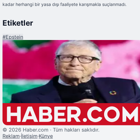
kadar herhangi bir yasa dışı faaliyete karışmakla suçlanmadı.
Etiketler
#
Epstein
Şu An Okunan
Bill Gates, Epstein Dosyası İçin Kongre'de İfade Verdi: "Büyük Bir Hataydı"
©
2026
Haber.com · Tüm hakları saklıdır.
Reklam
·
İletişim
·
Künye