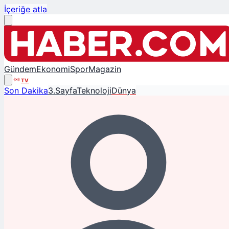
İçeriğe atla
Gündem
Ekonomi
Spor
Magazin
TV
Son Dakika
3.Sayfa
Teknoloji
Dünya