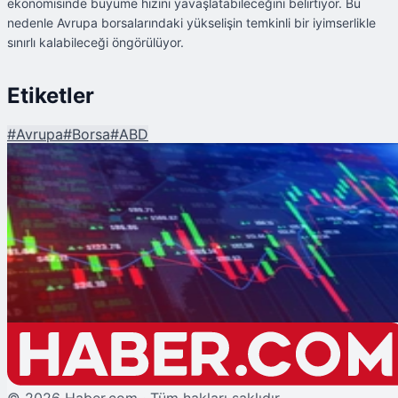
ekonomisinde büyüme hızını yavaşlatabileceğini belirtiyor. Bu
nedenle Avrupa borsalarındaki yükselişin temkinli bir iyimserlikle
sınırlı kalabileceği öngörülüyor.
Etiketler
#
Avrupa
#
Borsa
#
ABD
Şu An Okunan
ABD-AB Tarife Anlaşması Avrupa Borsalarına Yükseliş Getirdi
©
2026
Haber.com · Tüm hakları saklıdır.