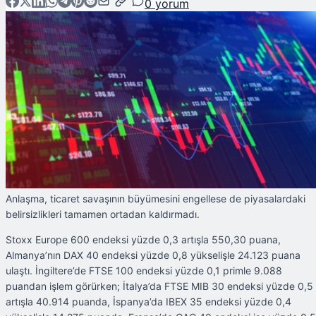
0
yorum
Anlaşma, ticaret savaşının büyümesini engellese de piyasalardaki
belirsizlikleri tamamen ortadan kaldırmadı.
Stoxx Europe 600 endeksi yüzde 0,3 artışla 550,30 puana,
Almanya’nın DAX 40 endeksi yüzde 0,8 yükselişle 24.123 puana
ulaştı. İngiltere’de FTSE 100 endeksi yüzde 0,1 primle 9.088
puandan işlem görürken; İtalya’da FTSE MIB 30 endeksi yüzde 0,5
artışla 40.914 puanda, İspanya’da IBEX 35 endeksi yüzde 0,4