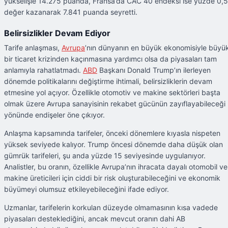
yükselişle 14.275 puanda, Fransa’da CAC 40 endeksi ise yüzde 0,5
değer kazanarak 7.841 puanda seyretti.
Belirsizlikler Devam Ediyor
Tarife anlaşması,
Avrupa
’nın dünyanın en büyük ekonomisiyle büyü
bir ticaret krizinden kaçınmasına yardımcı olsa da piyasaları tam
anlamıyla rahatlatmadı.
ABD
Başkanı Donald Trump’ın ilerleyen
dönemde politikalarını değiştirme ihtimali, belirsizliklerin devam
etmesine yol açıyor. Özellikle otomotiv ve makine sektörleri başta
olmak üzere Avrupa sanayisinin rekabet gücünün zayıflayabileceği
yönünde endişeler öne çıkıyor.
Anlaşma kapsamında tarifeler, önceki dönemlere kıyasla nispeten
yüksek seviyede kalıyor. Trump öncesi dönemde daha düşük olan
gümrük tarifeleri, şu anda yüzde 15 seviyesinde uygulanıyor.
Analistler, bu oranın, özellikle Avrupa’nın ihracata dayalı otomobil ve
makine üreticileri için ciddi bir risk oluşturabileceğini ve ekonomik
büyümeyi olumsuz etkileyebileceğini ifade ediyor.
Uzmanlar, tarifelerin korkulan düzeyde olmamasının kısa vadede
piyasaları desteklediğini, ancak mevcut oranın dahi AB