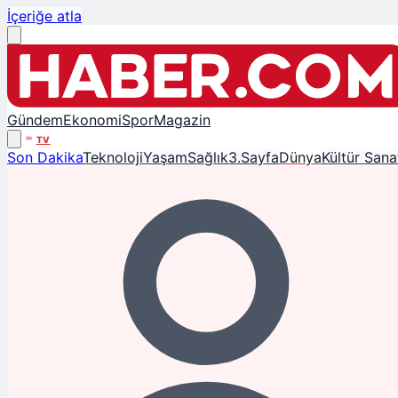
İçeriğe atla
Gündem
Ekonomi
Spor
Magazin
TV
Son Dakika
Teknoloji
Yaşam
Sağlık
3.Sayfa
Dünya
Kültür Sana