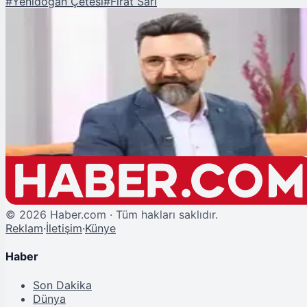
#
Yenidoğan Çetesi
#
Fırat Sarı
Şu An Okunan
Yenidoğan Çetesi Lideri Fırat Sarı'nın Avukatından Skandal Savunma:
Sanki Bebeklerin Prematüre Doğması Müvekkilimin Suçu
©
2026
Haber.com · Tüm hakları saklıdır.
Reklam
·
İletişim
·
Künye
Haber
Son Dakika
Dünya