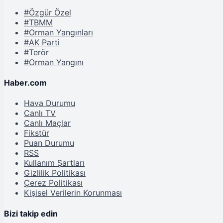
#Özgür Özel
#TBMM
#Orman Yangınları
#AK Parti
#Terör
#Orman Yangını
Haber.com
Hava Durumu
Canlı TV
Canlı Maçlar
Fikstür
Puan Durumu
RSS
Kullanım Şartları
Gizlilik Politikası
Çerez Politikası
Kişisel Verilerin Korunması
Bizi takip edin