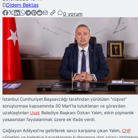
D
Didem Bektaş
0
yorum
İstanbul Cumhuriyet Başsavcılığı tarafından yürütülen "rüşvet"
soruşturması kapsamında 30 Mart’ta tutuklanan ve görevden
uzaklaştırılan
Uşak
Belediye Başkanı Özkan Yalım, etkin pişmanlık
yasasından faydalanmak üzere ek ifade verdi.
Çağlayan Adliyesi’ne getirilerek savcı karşısına çıkan Yalım,
CHP
yönetimi ve belediye kaynaklarının kullanımına dair sarsıcı iddialard