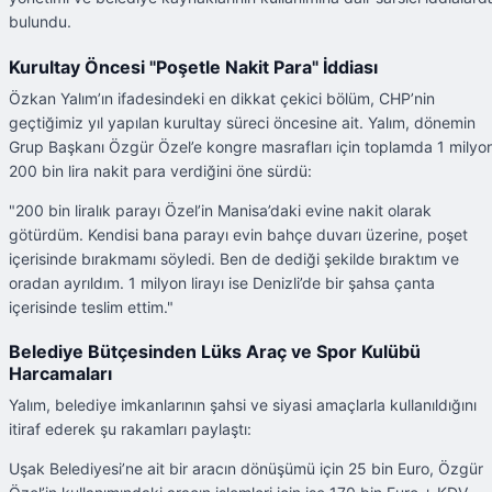
bulundu.
Kurultay Öncesi "Poşetle Nakit Para" İddiası
Özkan Yalım’ın ifadesindeki en dikkat çekici bölüm, CHP’nin
geçtiğimiz yıl yapılan kurultay süreci öncesine ait. Yalım, dönemin
Grup Başkanı Özgür Özel’e kongre masrafları için toplamda 1 milyo
200 bin lira nakit para verdiğini öne sürdü:
"200 bin liralık parayı Özel’in Manisa’daki evine nakit olarak
götürdüm. Kendisi bana parayı evin bahçe duvarı üzerine, poşet
içerisinde bırakmamı söyledi. Ben de dediği şekilde bıraktım ve
oradan ayrıldım. 1 milyon lirayı ise Denizli’de bir şahsa çanta
içerisinde teslim ettim."
Belediye Bütçesinden Lüks Araç ve Spor Kulübü
Harcamaları
Yalım, belediye imkanlarının şahsi ve siyasi amaçlarla kullanıldığını
itiraf ederek şu rakamları paylaştı:
Uşak Belediyesi’ne ait bir aracın dönüşümü için 25 bin Euro, Özgür