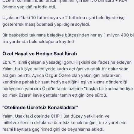
Özel’in kullanımındaki aracın işlemleri için ise 170 bin Euro + KDV
ödeme yapıldığını iddia etti.
Uşakspor’daki 10 futbolcuyu ve 2 futbolcu eşini belediyede işçi
göstererek maaş ödemesi yapıldığını söyledi.
Bir basketbol takımına belediye bütçesinden her ay 1 milyon 400 b
lira yardımda bulunulduğunu kaydetti.
Özel Hayat ve Hediye Saat İtirafı
Ebru Y. isimli çalışanla yaşadığı gönül ilişkisini de ifadesine ekleyen
Yalım, bu kişiye belediyede kadro açtığını ve ortak bir daire satın
aldığını belirtti. Ayrıca Özgür Özel’e olan yakınlığını anlatırken,
kendisine pahalı bir saat hediye ettiğini, eşi ve kızına gönderdiği
hediyelerin yanı sıra Özel’in talebi üzerine "başka bir kadına hediye
edilmek üzere" ilave çantalar temin ettiğini öne sürdü.
"Otelimde Ücretsiz Konakladılar"
Yalım, Uşak’taki otelinde CHP’li üst düzey yetkililerin ve
milletvekillerinin defalarca ücretsiz konakladığını, bu ziyaretlerin
resmi kayıtlara geçirilmediğini de beyanlarına ekledi.