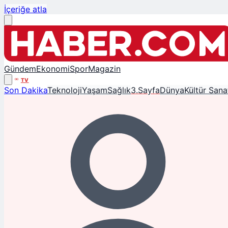
İçeriğe atla
Gündem
Ekonomi
Spor
Magazin
TV
Son Dakika
Teknoloji
Yaşam
Sağlık
3.Sayfa
Dünya
Kültür Sana