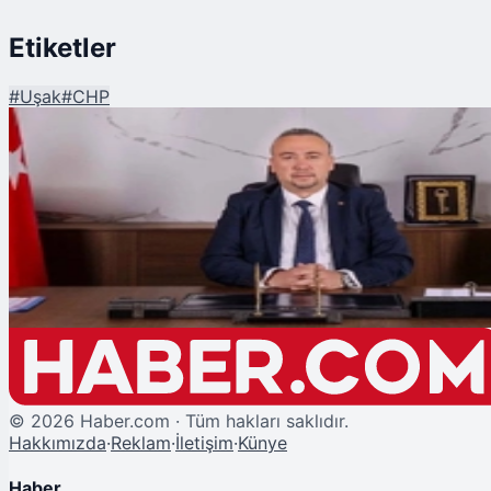
Etiketler
#
Uşak
#
CHP
Şu An Okunan
Uşak Belediye Başkanı Özkan Yalım'dan İtiraf Üstüne İtiraf
©
2026
Haber.com · Tüm hakları saklıdır.
Hakkımızda
·
Reklam
·
İletişim
·
Künye
Haber