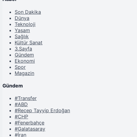
Son Dakika
Dünya
Teknoloji
Yaşam
Sağlık
Kültür Sanat
3.Sayfa
Gündem
Ekonomi
Spor
Magazin
Gündem
#Transfer
#ABD
#Recep Tayyip Erdoğan
#CHP
#Fenerbahçe
#Galatasaray
#İran