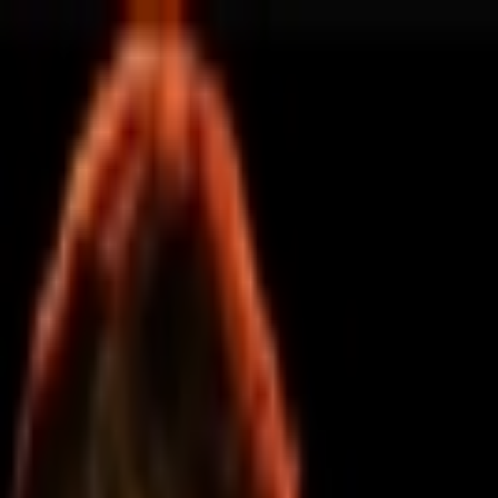
İçeriğe atla
Gündem
Ekonomi
Spor
Magazin
TV
Son Dakika
Teknoloji
Yaşam
Sağlık
3.Sayfa
Dünya
Kültür Sana