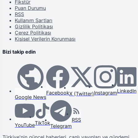
Fikstür
Puan Durumu
RSS
Kullanım Şartları
Gizlilik Politikası
Çerez Politikası
Kişisel Verilerin Korunması
Bizi takip edin
LinkedIn
Facebook
Instagram
X (Twitter)
Google News
RSS
TikTok
YouTube
Telegram
Türkiye'nin güncel haberleri, canlı yayınları ve gündemi