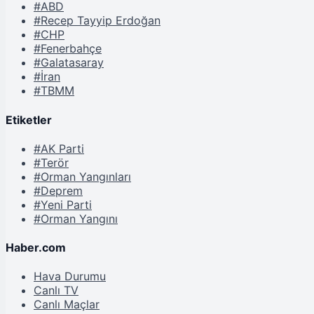
#ABD
#Recep Tayyip Erdoğan
#CHP
#Fenerbahçe
#Galatasaray
#İran
#TBMM
Etiketler
#AK Parti
#Terör
#Orman Yangınları
#Deprem
#Yeni Parti
#Orman Yangını
Haber.com
Hava Durumu
Canlı TV
Canlı Maçlar