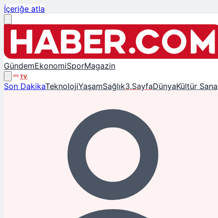
İçeriğe atla
Gündem
Ekonomi
Spor
Magazin
TV
Son Dakika
Teknoloji
Yaşam
Sağlık
3.Sayfa
Dünya
Kültür Sana