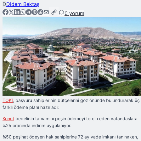
D
Didem Bektaş
0
yorum
TOKİ
, başvuru sahiplerinin bütçelerini göz önünde bulundurarak üç
farklı ödeme planı hazırladı:
Konut
bedelinin tamamını peşin ödemeyi tercih eden vatandaşlara
%25 oranında indirim uygulanıyor.
%50 peşinat ödeyen hak sahiplerine 72 ay vade imkanı tanınırken,