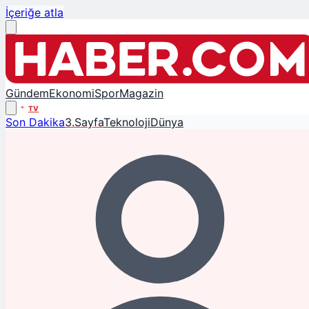
İçeriğe atla
Gündem
Ekonomi
Spor
Magazin
TV
Son Dakika
3.Sayfa
Teknoloji
Dünya