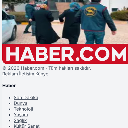
Tekirdağ'da Dehşet! 2 Günlük Bebeği 'Aile Meclisi' Kararıyla Öldürüp
Gömdüler!
©
2026
Haber.com · Tüm hakları saklıdır.
Reklam
·
İletişim
·
Künye
Haber
Son Dakika
Dünya
Teknoloji
Yaşam
Sağlık
Kültür Sanat