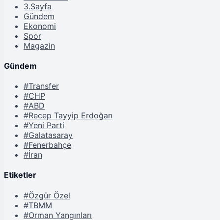
3.Sayfa
Gündem
Ekonomi
Spor
Magazin
Gündem
#Transfer
#CHP
#ABD
#Recep Tayyip Erdoğan
#Yeni Parti
#Galatasaray
#Fenerbahçe
#İran
Etiketler
#Özgür Özel
#TBMM
#Orman Yangınları