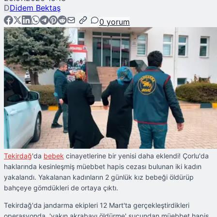
D
Didem Bektaş
0
yorum
Tekirdağ
'da
bebek
cinayetlerine bir yenisi daha eklendi! Çorlu'da
haklarında kesinleşmiş müebbet hapis cezası bulunan iki kadın
yakalandı. Yakalanan kadınların 2 günlük kız bebeği öldürüp
bahçeye gömdükleri de ortaya çıktı.
Tekirdağ'da jandarma ekipleri 12 Mart'ta gerçekleştirdikleri
operasyonda, 'yakın akrabayı öldürme' suçundan müebbet hapis