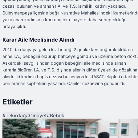
cezası bulunan ve aranan İ.A. ve T.S. isimli iki kadını yakaladı.
Süleymanpaşa ilçesine bağlı Nusratiye Mahallesi'ndeki ikametlerind
yakalanan kadınların korkunç bir cinayete daha sebep olduğu
ortaya çıktı.
Karar Aile Meclisinde Alındı
2010'da dünyaya gelen kız bebeği 2 günlükken boğarak öldüren
anne İ.A., bebeğini öldürüp bahçeye gömdü ve üzerine beton dökt
Askerdeki sevgilisinden doğan bebeğini aile meclisinde alınan
kararla öldüren i.A. ve T.S. dışında ailenin diğer üyeleri de gözaltına
alındı. İki kadının hapis cezası bulunuyordu. JASAT ekipleri o tariht
beri aranan şüphelileri yakaladı. Caniler cezaevine gönderildi.
Etiketler
#
Tekirdağ
#
Cinayet
#
Bebek
Şu An Okunan