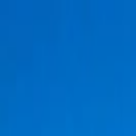
İçeriğe atla
Gündem
Ekonomi
Spor
Magazin
TV
Son Dakika
Teknoloji
Yaşam
Sağlık
3.Sayfa
Dünya
Kültür Sana