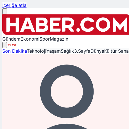
İçeriğe atla
Gündem
Ekonomi
Spor
Magazin
TV
Son Dakika
Teknoloji
Yaşam
Sağlık
3.Sayfa
Dünya
Kültür Sana