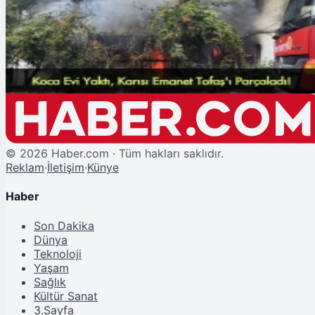
Sakarya’da Eşlerin Kavgası Faciayla Sonuçlandı: Biri Evi Yaktı, Diğeri
Emanet Tofaş'ı Parçaladı!
©
2026
Haber.com · Tüm hakları saklıdır.
Reklam
·
İletişim
·
Künye
Haber
Son Dakika
Dünya
Teknoloji
Yaşam
Sağlık
Kültür Sanat
3.Sayfa