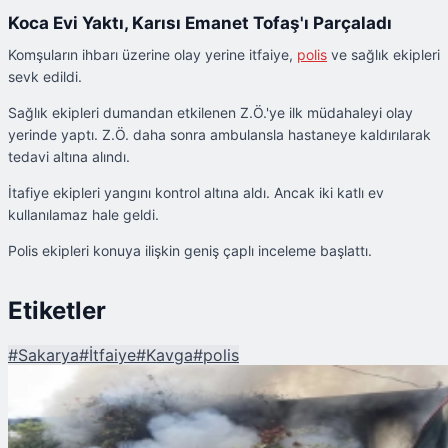
Koca Evi Yaktı, Karısı Emanet Tofaş'ı Parçaladı
Komşuların ihbarı üzerine olay yerine itfaiye,
polis
ve sağlık ekipleri
sevk edildi.
Sağlık ekipleri dumandan etkilenen Z.Ö.'ye ilk müdahaleyi olay
yerinde yaptı. Z.Ö. daha sonra ambulansla hastaneye kaldırılarak
tedavi altına alındı.
İtafiye ekipleri yangını kontrol altına aldı. Ancak iki katlı ev
kullanılamaz hale geldi.
Polis ekipleri konuya ilişkin geniş çaplı inceleme başlattı.
Etiketler
#
Sakarya
#
İtfaiye
#
Kavga
#
polis
Şu An Okunan