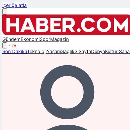
İçeriğe atla
Gündem
Ekonomi
Spor
Magazin
TV
Son Dakika
Teknoloji
Yaşam
Sağlık
3.Sayfa
Dünya
Kültür Sana