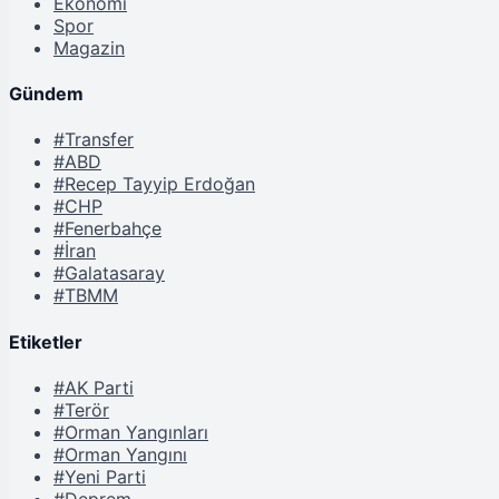
Ekonomi
Spor
Magazin
Gündem
#Transfer
#ABD
#Recep Tayyip Erdoğan
#CHP
#Fenerbahçe
#İran
#Galatasaray
#TBMM
Etiketler
#AK Parti
#Terör
#Orman Yangınları
#Orman Yangını
#Yeni Parti
#Deprem