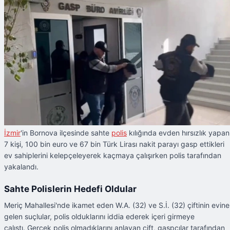
İzmir
'in Bornova ilçesinde sahte
polis
kılığında evden hırsızlık yapan
7 kişi, 100 bin euro ve 67 bin Türk Lirası nakit parayı gasp ettikleri
ev sahiplerini kelepçeleyerek kaçmaya çalışırken polis tarafından
yakalandı.
Sahte Polislerin Hedefi Oldular
Meriç Mahallesi'nde ikamet eden W.A. (32) ve S.İ. (32) çiftinin evine
gelen suçlular, polis olduklarını iddia ederek içeri girmeye
çalıştı. Gerçek polis olmadıklarını anlayan çift, gaspçılar tarafından