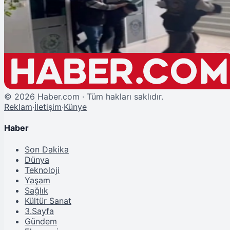
Polis Olduklarını Söyleyip Binlerce Lira Gasbettiler!
©
2026
Haber.com · Tüm hakları saklıdır.
Reklam
·
İletişim
·
Künye
Haber
Son Dakika
Dünya
Teknoloji
Yaşam
Sağlık
Kültür Sanat
3.Sayfa
Gündem