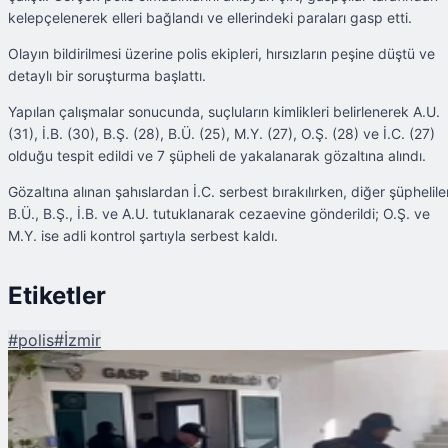
kelepçelenerek elleri bağlandı ve ellerindeki paraları gasp etti.
Olayın bildirilmesi üzerine polis ekipleri, hırsızların peşine düştü ve
detaylı bir soruşturma başlattı.
Yapılan çalışmalar sonucunda, suçluların kimlikleri belirlenerek A.U.
(31), İ.B. (30), B.Ş. (28), B.Ü. (25), M.Y. (27), O.Ş. (28) ve İ.C. (27)
olduğu tespit edildi ve 7 şüpheli de yakalanarak gözaltına alındı.
Gözaltına alınan şahıslardan İ.C. serbest bırakılırken, diğer şüphelile
B.Ü., B.Ş., İ.B. ve A.U. tutuklanarak cezaevine gönderildi; O.Ş. ve
M.Y. ise adli kontrol şartıyla serbest kaldı.
Etiketler
#
polis
#
İzmir
Şu An Okunan