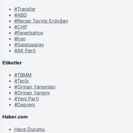
#Transfer
#ABD
#Recep Tayyip Erdoğan
#CHP
#Fenerbahçe
#İran
#Galatasaray
#AK Parti
Etiketler
#TBMM
#Terör
#Orman Yangınları
#Orman Yangını
#Yeni Parti
#Deprem
Haber.com
Hava Durumu