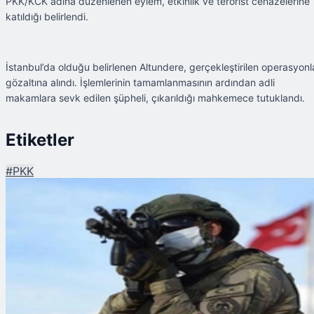
PKK/KCK adına düzenlenen eylem, etkinlik ve terörist cenazelerine
katıldığı belirlendi.
İstanbul’da olduğu belirlenen Altundere, gerçekleştirilen operasyonl
gözaltına alındı. İşlemlerinin tamamlanmasının ardından adli
makamlara sevk edilen şüpheli, çıkarıldığı mahkemece tutuklandı.
Etiketler
#
PKK
Şu An Okunan
PKK'nın Fransa Yapılanmasına Bağlı Terörist İstanbul'da Yakalandı