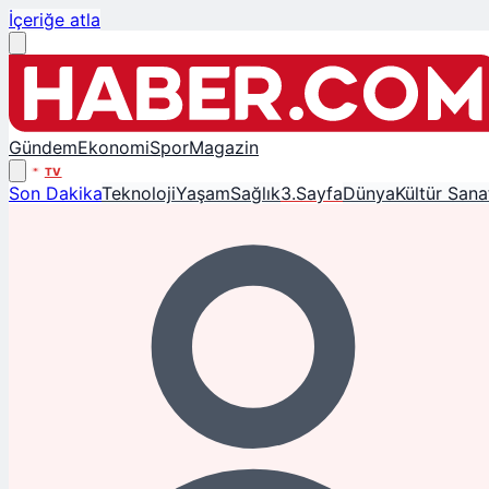
İçeriğe atla
Gündem
Ekonomi
Spor
Magazin
TV
Son Dakika
Teknoloji
Yaşam
Sağlık
3.Sayfa
Dünya
Kültür Sana