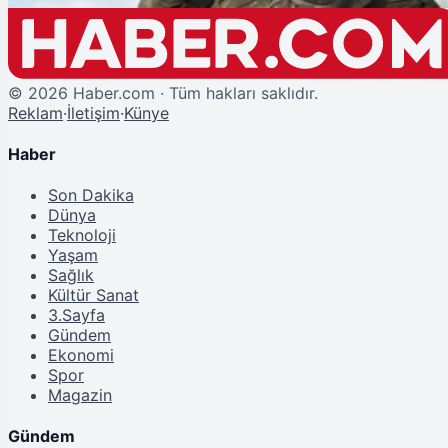
©
2026
Haber.com · Tüm hakları saklıdır.
Reklam
·
İletişim
·
Künye
Haber
Son Dakika
Dünya
Teknoloji
Yaşam
Sağlık
Kültür Sanat
3.Sayfa
Gündem
Ekonomi
Spor
Magazin
Gündem