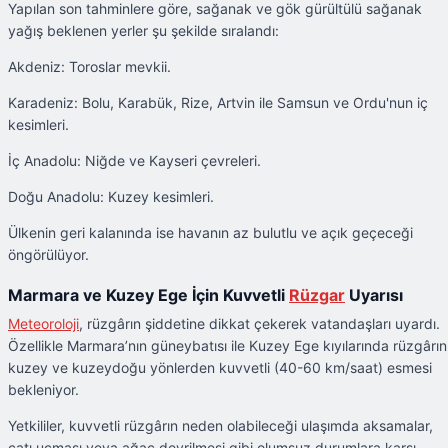
Yapılan son tahminlere göre, sağanak ve gök gürültülü sağanak
yağış beklenen yerler şu şekilde sıralandı:
Akdeniz: Toroslar mevkii.
Karadeniz: Bolu, Karabük, Rize, Artvin ile Samsun ve Ordu'nun iç
kesimleri.
İç Anadolu: Niğde ve Kayseri çevreleri.
Doğu Anadolu: Kuzey kesimleri.
Ülkenin geri kalanında ise havanın az bulutlu ve açık geçeceği
öngörülüyor.
Marmara ve Kuzey Ege İçin Kuvvetli
Rüzgar
Uyarısı
Meteoroloji
, rüzgârın şiddetine dikkat çekerek vatandaşları uyardı.
Özellikle Marmara’nın güneybatısı ile Kuzey Ege kıyılarında rüzgârın
kuzey ve kuzeydoğu yönlerden kuvvetli (40-60 km/saat) esmesi
bekleniyor.
Yetkililer, kuvvetli rüzgârın neden olabileceği ulaşımda aksamalar,
çatı uçması veya ağaç devrilmesi gibi olumsuz durumlara karşı