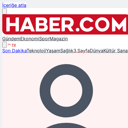
İçeriğe atla
Gündem
Ekonomi
Spor
Magazin
TV
Son Dakika
Teknoloji
Yaşam
Sağlık
3.Sayfa
Dünya
Kültür Sana