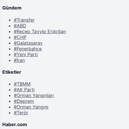
Gündem
#Transfer
#ABD
#Recep Tayyip Erdoğan
#CHP
#Galatasaray
#Fenerbahçe
#Yeni Parti
#İran
Etiketler
#TBMM
#AK Parti
#Orman Yangınları
#Deprem
#Orman Yangını
#Terör
Haber.com