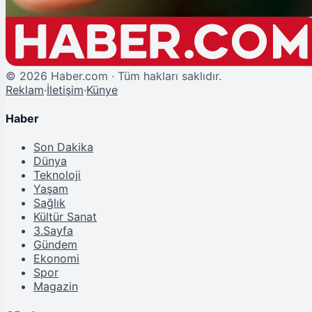
©
2026
Haber.com · Tüm hakları saklıdır.
Reklam
·
İletişim
·
Künye
Haber
Son Dakika
Dünya
Teknoloji
Yaşam
Sağlık
Kültür Sanat
3.Sayfa
Gündem
Ekonomi
Spor
Magazin