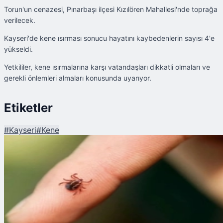
Torun'un cenazesi, Pınarbaşı ilçesi Kızılören Mahallesi'nde toprağa
verilecek.
Kayseri'de kene ısırması sonucu hayatını kaybedenlerin sayısı 4'e
yükseldi.
Yetkililer, kene ısırmalarına karşı vatandaşları dikkatli olmaları ve
gerekli önlemleri almaları konusunda uyarıyor.
Etiketler
#
Kayseri
#
Kene
Şu An Okunan
Kayseri'de Kene Can Aldı!