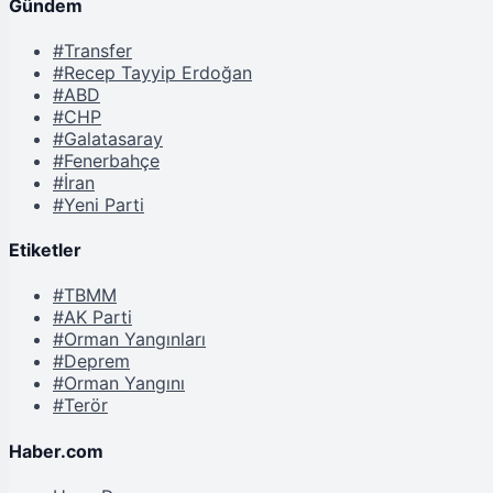
Gündem
#Transfer
#Recep Tayyip Erdoğan
#ABD
#CHP
#Galatasaray
#Fenerbahçe
#İran
#Yeni Parti
Etiketler
#TBMM
#AK Parti
#Orman Yangınları
#Deprem
#Orman Yangını
#Terör
Haber.com