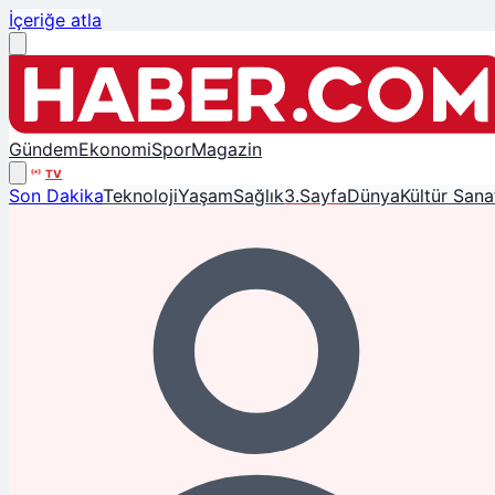
İçeriğe atla
Gündem
Ekonomi
Spor
Magazin
TV
Son Dakika
Teknoloji
Yaşam
Sağlık
3.Sayfa
Dünya
Kültür Sana