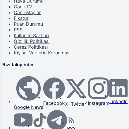
Hava Durumu
Canlı TV
Canlı Maçlar
Fikstür
Puan Durumu
RSS
Kullanım Şartları
Gizlilik Politikası
Çerez Politikası
Kişisel Verilerin Korunması
Bizi takip edin
LinkedIn
Facebook
Instagram
X (Twitter)
Google News
RSS