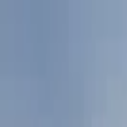
İçeriğe atla
Gündem
Ekonomi
Spor
Magazin
TV
Son Dakika
3.Sayfa
Teknoloji
Dünya