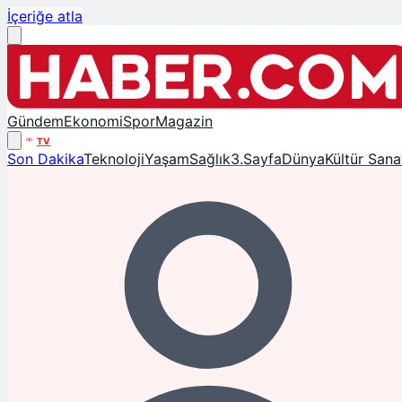
İçeriğe atla
Gündem
Ekonomi
Spor
Magazin
TV
Son Dakika
Teknoloji
Yaşam
Sağlık
3.Sayfa
Dünya
Kültür Sana