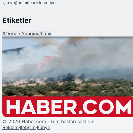
için yoğun mücadele veriyor.
Etiketler
#
Orman Yangını
#
İzmir
Şu An Okunan
İzmir Foça'da Orman Yangını
©
2026
Haber.com · Tüm hakları saklıdır.
Reklam
·
İletişim
·
Künye