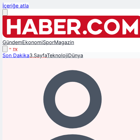
İçeriğe atla
Gündem
Ekonomi
Spor
Magazin
TV
Son Dakika
3.Sayfa
Teknoloji
Dünya