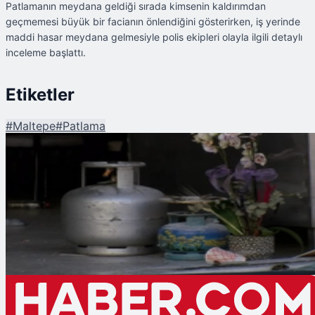
Patlamanın meydana geldiği sırada kimsenin kaldırımdan
geçmemesi büyük bir facianın önlendiğini gösterirken, iş yerinde
maddi hasar meydana gelmesiyle polis ekipleri olayla ilgili detaylı
inceleme başlattı.
Etiketler
#
Maltepe
#
Patlama
Şu An Okunan
İstanbul Maltepe'de İş Yerinde Patlama