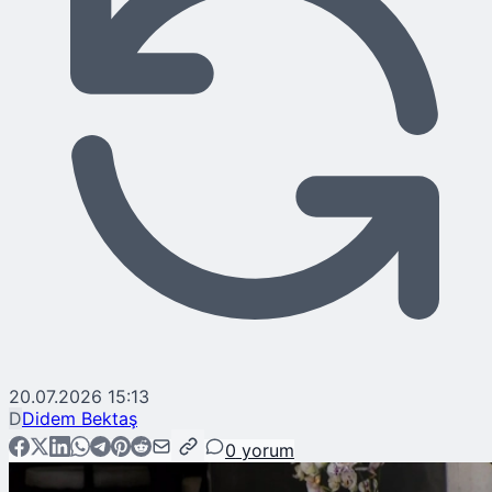
20.07.2026 15:13
D
Didem Bektaş
0
yorum