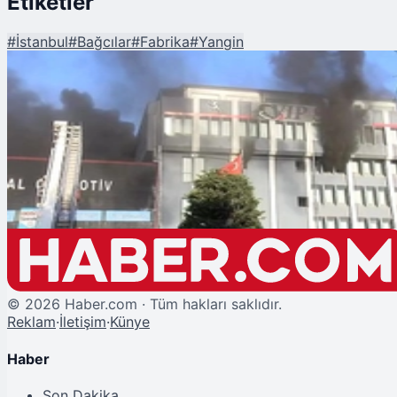
Etiketler
#
İstanbul
#
Bağcılar
#
Fabrika
#
Yangin
Şu An Okunan
İstanbul Bağcılar'da Fabrikada Yangın
©
2026
Haber.com · Tüm hakları saklıdır.
Reklam
·
İletişim
·
Künye
Haber
Son Dakika