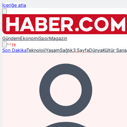
İçeriğe atla
Gündem
Ekonomi
Spor
Magazin
TV
Son Dakika
Teknoloji
Yaşam
Sağlık
3.Sayfa
Dünya
Kültür Sana