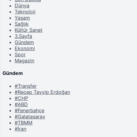
Dünya
Teknoloji
Yaşam
Sağlık
Kültür Sanat
3.Sayfa
Gündem
Ekonomi
Spor
Magazin
Gündem
#Transfer
#Recep Tayyip Erdoğan
#CHP
#ABD
#Fenerbahçe
#Galatasaray
#TBMM
#İran