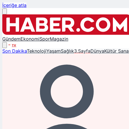
İçeriğe atla
Gündem
Ekonomi
Spor
Magazin
TV
Son Dakika
Teknoloji
Yaşam
Sağlık
3.Sayfa
Dünya
Kültür Sana