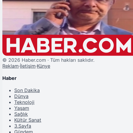
İBB Yöneticisi Erhan Karaal'ın Kaçırılmasında Tutuklama Talebi
©
2026
Haber.com · Tüm hakları saklıdır.
Reklam
·
İletişim
·
Künye
Haber
Son Dakika
Dünya
Teknoloji
Yaşam
Sağlık
Kültür Sanat
3.Sayfa
Gündem