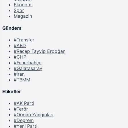
Ekonomi
Spor
Magazin
Gündem
#Transfer
#ABD
#Recep Tayyip Erdoğan
#CHP
#Fenerbahçe
#Galatasaray
#İran
#TBMM
Etiketler
#AK Parti
#Terör
#Orman Yangınları
#Deprem
#Yeni Parti