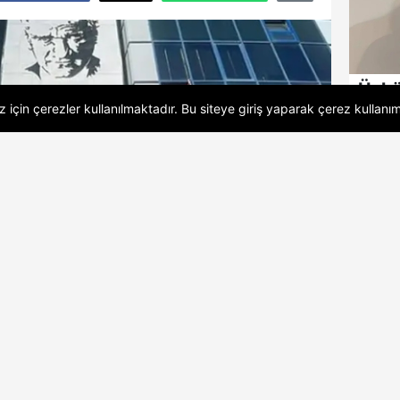
Üskü
Başk
 için çerezler kullanılmaktadır. Bu siteye giriş yaparak
çerez kullanım
Çeti