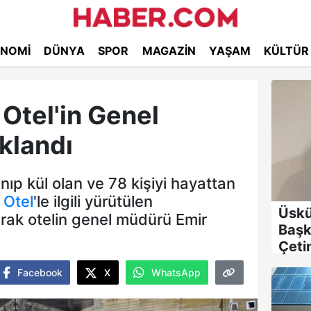
NOMI
DÜNYA
SPOR
MAGAZIN
YAŞAM
KÜLTÜR
 Otel'in Genel
klandı
nıp kül olan ve 78 kişiyi hayattan
l
Otel
'le ilgili yürütülen
Üskü
rak otelin genel müdürü Emir
Başk
Çeti
Facebook
X
WhatsApp