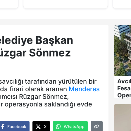
lediye Başkan
Rüzgar Sönmez
vcılığı tarafından yürütülen bir
Avcı
Fesa
a firari olarak aranan
Menderes
Oper
ımcısı Rüzgar Sönmez,
ir operasyonla saklandığı evde
Facebook
X
WhatsApp