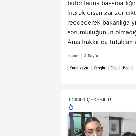
butonlarına basamadığı
inerek dışarı zar zor çık
reddederek bakanlığa yı
sorumluluğunun olmadığ
Aras hakkında tutuklama 
Haber
3.Sayfa
Kartalkaya
Yangin
Otel
Bolu
İLGİNİZİ ÇEKEBİLİR