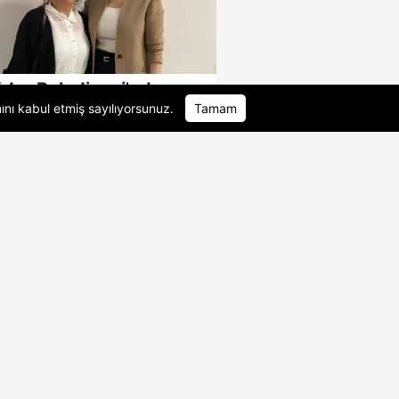
dar Belediyesi'nde
anvekili Sibel Tan
ını
kabul etmiş sayılıyorsunuz.
Tamam
nkaya..