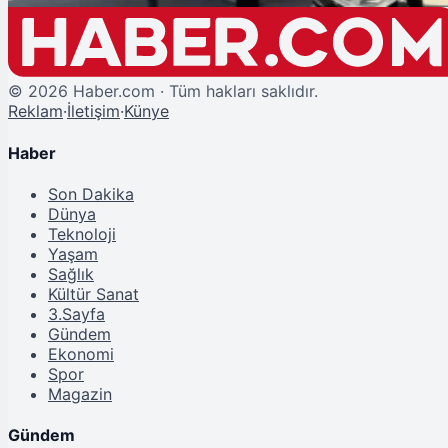
©
2026
Haber.com · Tüm hakları saklıdır.
Reklam
·
İletişim
·
Künye
Haber
Son Dakika
Dünya
Teknoloji
Yaşam
Sağlık
Kültür Sanat
3.Sayfa
Gündem
Ekonomi
Spor
Magazin
Gündem