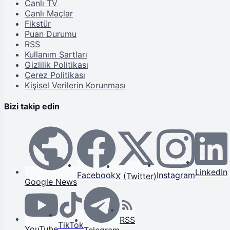
Canlı TV
Canlı Maçlar
Fikstür
Puan Durumu
RSS
Kullanım Şartları
Gizlilik Politikası
Çerez Politikası
Kişisel Verilerin Korunması
Bizi takip edin
LinkedIn
Facebook
Instagram
X (Twitter)
Google News
RSS
TikTok
YouTube