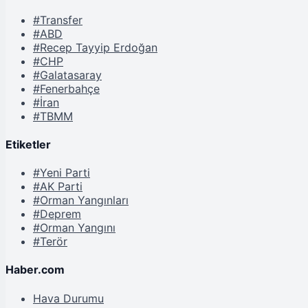
#Transfer
#ABD
#Recep Tayyip Erdoğan
#CHP
#Galatasaray
#Fenerbahçe
#İran
#TBMM
Etiketler
#Yeni Parti
#AK Parti
#Orman Yangınları
#Deprem
#Orman Yangını
#Terör
Haber.com
Hava Durumu