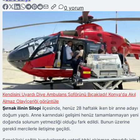
0
yorum
Kendisini Uyardı Diye Ambulans Şoförünü Bıçakladı! Konya'da Akıl
Almaz Olay
İçeriği görüntüle
Şırnak ilinin Silopi
ilçesinde, henüz 28 haftalık iken bir anne adayı
doğum yaptı. Anne karnındaki gelişimi henüz tamamlanmayan yeni
doğanda solunum yetmezliği olduğu fark edildi. Bunun üzerine
gerekli mercilerle iletişime geçildi.
Şırnak’taki sağlık kuruluşlarında yeterli tıbbi ekipman olmadığı için