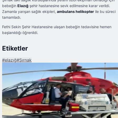
bebeğin
Elazığ
şehir hastanesine sevk edilmesine karar verildi.
Zamanla yarışan sağlık ekipleri,
ambulans helikopter
ile bu süreci
tamamladı.
Fethi Sekin Şehir Hastanesine ulaşan bebeğin tedavisine hemen
başlanıldığı öğrenildi.
Etiketler
#
elazığ
#
Şırnak
Şu An Okunan
Erken Doğan Bebekte Solunum Yetmezliği Oluştu! Ambulans Helikopter il
Sevk Edildi