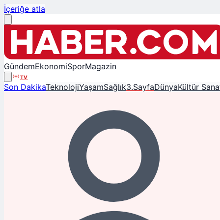
İçeriğe atla
Gündem
Ekonomi
Spor
Magazin
TV
Son Dakika
Teknoloji
Yaşam
Sağlık
3.Sayfa
Dünya
Kültür Sana