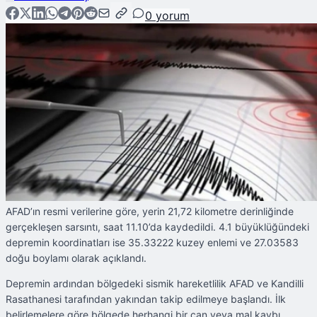
0
yorum
AFAD’ın resmi verilerine göre, yerin 21,72 kilometre derinliğinde
gerçekleşen sarsıntı, saat 11.10’da kaydedildi. 4.1 büyüklüğündeki
depremin koordinatları ise 35.33222 kuzey enlemi ve 27.03583
doğu boylamı olarak açıklandı.
Depremin ardından bölgedeki sismik hareketlilik AFAD ve Kandilli
Rasathanesi tarafından yakından takip edilmeye başlandı. İlk
belirlemelere göre bölgede herhangi bir can veya mal kaybı