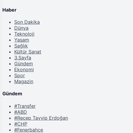
Haber
Son Dakika
Dünya
Teknoloji
Yaşam
Sağlık
Kültür Sanat
3.Sayfa
Gündem
Ekonomi
Spor
Magazin
Gündem
#Transfer
#ABD
#Recep Tayyip Erdoğan
#CHP
#Fenerbahçe