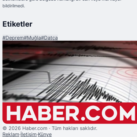
bildirilmedi.
Etiketler
#
Deprem
#
Muğla
#
Datça
Şu An Okunan
Datça Açıklarında 4.1 Büyüklüğünde Deprem
©
2026
Haber.com · Tüm hakları saklıdır.
Reklam
·
İletişim
·
Künye