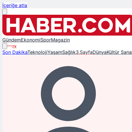
İçeriğe atla
Gündem
Ekonomi
Spor
Magazin
TV
Son Dakika
Teknoloji
Yaşam
Sağlık
3.Sayfa
Dünya
Kültür Sana