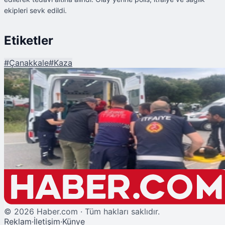
ekipleri sevk edildi.
Etiketler
#
Çanakkale
#
Kaza
Şu An Okunan
Çanakkale Ezine'de Feci Kaza: 6 Ölü!
©
2026
Haber.com · Tüm hakları saklıdır.
Reklam
·
İletişim
·
Künye