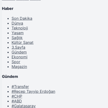
Haber
Son Dakika
Dünya
Teknoloji
Yaşam
Sağlık
Kültür Sanat
3.Sayfa
Gündem
Ekonomi
Spor
Magazin
Gündem
#Transfer
#Recep Tayyip Erdoğan
#CHP
#ABD
#Galatasaray