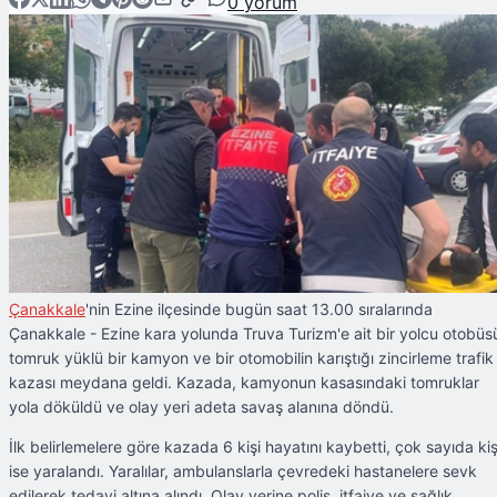
0
yorum
Çanakkale
'nin Ezine ilçesinde bugün saat 13.00 sıralarında
Çanakkale - Ezine kara yolunda Truva Turizm'e ait bir yolcu otobüs
tomruk yüklü bir kamyon ve bir otomobilin karıştığı zincirleme trafik
kazası meydana geldi. Kazada, kamyonun kasasındaki tomruklar
yola döküldü ve olay yeri adeta savaş alanına döndü.
İlk belirlemelere göre kazada 6 kişi hayatını kaybetti, çok sayıda kiş
ise yaralandı. Yaralılar, ambulanslarla çevredeki hastanelere sevk
edilerek tedavi altına alındı. Olay yerine polis, itfaiye ve sağlık