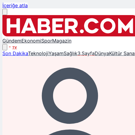
İçeriğe atla
Gündem
Ekonomi
Spor
Magazin
TV
Son Dakika
Teknoloji
Yaşam
Sağlık
3.Sayfa
Dünya
Kültür Sana