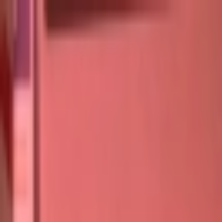
İçeriğe atla
Gündem
Ekonomi
Spor
Magazin
TV
Son Dakika
Teknoloji
Yaşam
Sağlık
3.Sayfa
Dünya
Kültür Sana