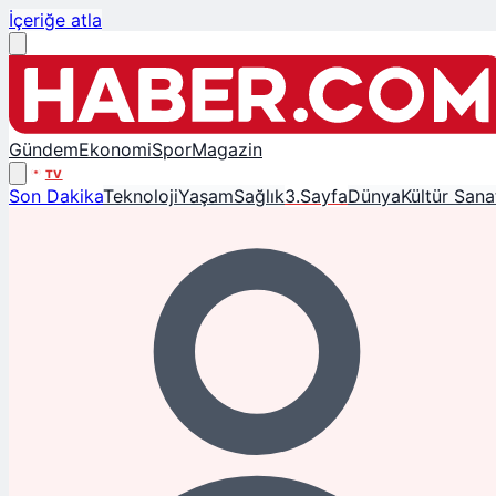
İçeriğe atla
Gündem
Ekonomi
Spor
Magazin
TV
Son Dakika
Teknoloji
Yaşam
Sağlık
3.Sayfa
Dünya
Kültür Sana