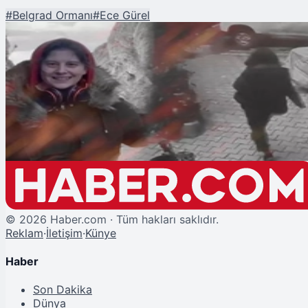
#
Belgrad Ormanı
#
Ece Gürel
Şu An Okunan
Belgrad Ormanı'nda Bulunmuştu: Ece Gürel Hayatını Kaybetti
©
2026
Haber.com · Tüm hakları saklıdır.
Reklam
·
İletişim
·
Künye
Haber
Son Dakika
Dünya