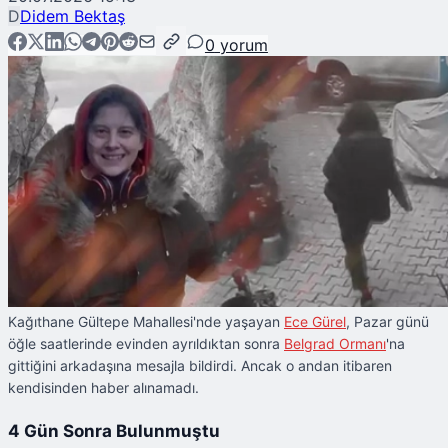
D
Didem Bektaş
0
yorum
Kağıthane Gültepe Mahallesi'nde yaşayan
Ece Gürel
, Pazar günü
öğle saatlerinde evinden ayrıldıktan sonra
Belgrad Ormanı
'na
gittiğini arkadaşına mesajla bildirdi. Ancak o andan itibaren
kendisinden haber alınamadı.
4 Gün Sonra Bulunmuştu