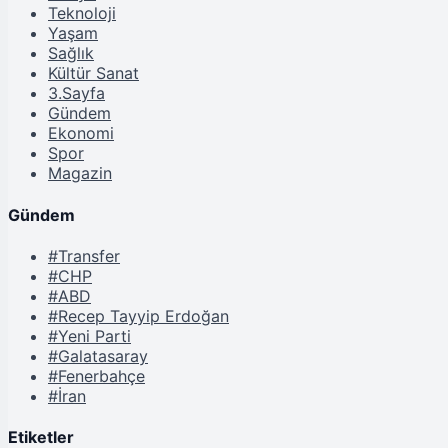
Teknoloji
Yaşam
Sağlık
Kültür Sanat
3.Sayfa
Gündem
Ekonomi
Spor
Magazin
Gündem
#Transfer
#CHP
#ABD
#Recep Tayyip Erdoğan
#Yeni Parti
#Galatasaray
#Fenerbahçe
#İran
Etiketler