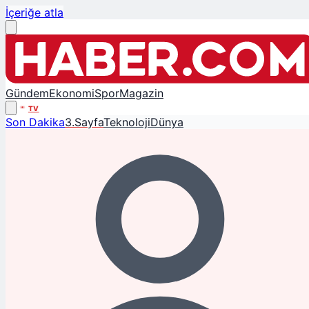
İçeriğe atla
Gündem
Ekonomi
Spor
Magazin
TV
Son Dakika
3.Sayfa
Teknoloji
Dünya