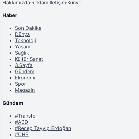
Hakkımızda
·
Reklam
·
İletişim
·
Künye
Haber
Son Dakika
Dünya
Teknoloji
Yaşam
Sağlık
Kültür Sanat
3.Sayfa
Gündem
Ekonomi
Spor
Magazin
Gündem
#Transfer
#ABD
#Recep Tayyip Erdoğan
#CHP