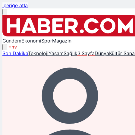
İçeriğe atla
Gündem
Ekonomi
Spor
Magazin
TV
Son Dakika
Teknoloji
Yaşam
Sağlık
3.Sayfa
Dünya
Kültür Sana