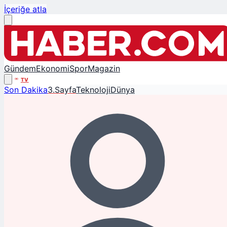
İçeriğe atla
Gündem
Ekonomi
Spor
Magazin
TV
Son Dakika
3.Sayfa
Teknoloji
Dünya