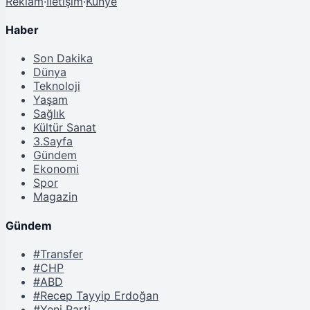
Reklam
·
İletişim
·
Künye
Haber
Son Dakika
Dünya
Teknoloji
Yaşam
Sağlık
Kültür Sanat
3.Sayfa
Gündem
Ekonomi
Spor
Magazin
Gündem
#Transfer
#CHP
#ABD
#Recep Tayyip Erdoğan
#Yeni Parti