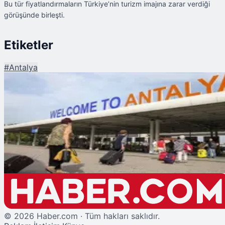
Bu tür fiyatlandırmaların Türkiye’nin turizm imajına zarar verdiği
görüşünde birleşti.
Etiketler
#
Antalya
Şu An Okunan
Antalya Havalimanı'nda Fahiş Fiyat İsyanı: Alman Turistler Şoke Oldu!
©
2026
Haber.com · Tüm hakları saklıdır.