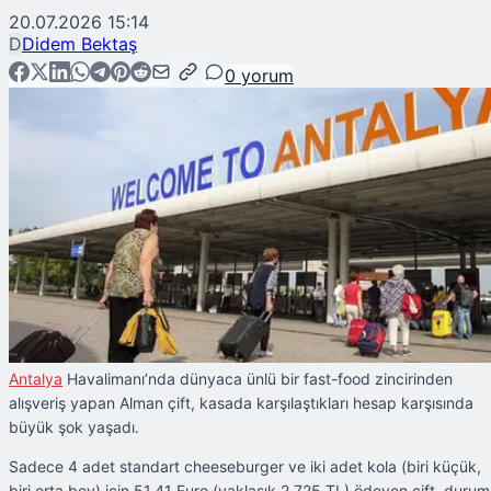
20.07.2026 15:14
D
Didem Bektaş
0
yorum
Antalya
Havalimanı’nda dünyaca ünlü bir fast-food zincirinden
alışveriş yapan Alman çift, kasada karşılaştıkları hesap karşısında
büyük şok yaşadı.
Sadece 4 adet standart cheeseburger ve iki adet kola (biri küçük,
biri orta boy) için 51,41 Euro (yaklaşık 2.725 TL) ödeyen çift, duru