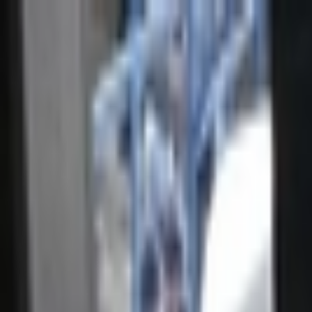
İçeriğe atla
Gündem
Ekonomi
Spor
Magazin
TV
Son Dakika
Teknoloji
Yaşam
Sağlık
3.Sayfa
Dünya
Kültür Sana