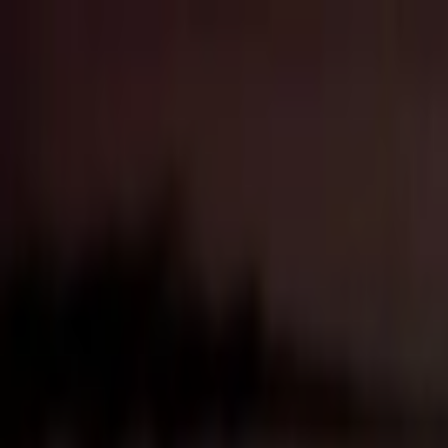
İçeriğe atla
Gündem
Ekonomi
Spor
Magazin
TV
Son Dakika
Teknoloji
Yaşam
Sağlık
3.Sayfa
Dünya
Kültür Sana