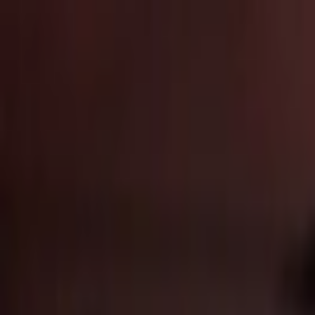
İçeriğe atla
Gündem
Ekonomi
Spor
Magazin
TV
Son Dakika
Teknoloji
Yaşam
Sağlık
3.Sayfa
Dünya
Kültür Sana