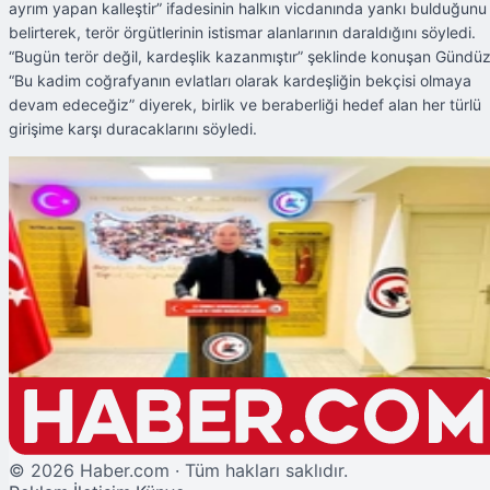
ayrım yapan kalleştir” ifadesinin halkın vicdanında yankı bulduğunu
belirterek, terör örgütlerinin istismar alanlarının daraldığını söyledi.
“Bugün terör değil, kardeşlik kazanmıştır” şeklinde konuşan Gündüz
“Bu kadim coğrafyanın evlatları olarak kardeşliğin bekçisi olmaya
devam edeceğiz” diyerek, birlik ve beraberliği hedef alan her türlü
girişime karşı duracaklarını söyledi.
Şu An Okunan
15 Temmuz Derneği'nden 'Terörsüz Türkiye' Sürecine Destek
©
2026
Haber.com · Tüm hakları saklıdır.