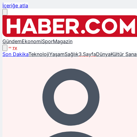
İçeriğe atla
Gündem
Ekonomi
Spor
Magazin
TV
Son Dakika
Teknoloji
Yaşam
Sağlık
3.Sayfa
Dünya
Kültür Sana