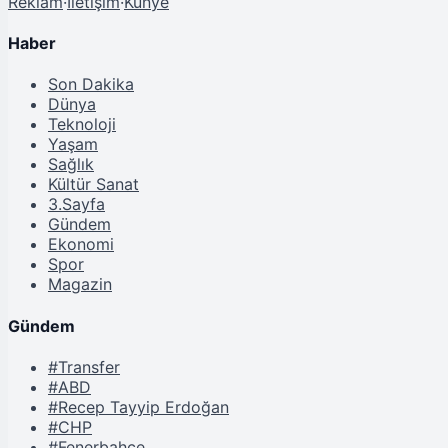
Reklam
·
İletişim
·
Künye
Haber
Son Dakika
Dünya
Teknoloji
Yaşam
Sağlık
Kültür Sanat
3.Sayfa
Gündem
Ekonomi
Spor
Magazin
Gündem
#Transfer
#ABD
#Recep Tayyip Erdoğan
#CHP
#Fenerbahçe