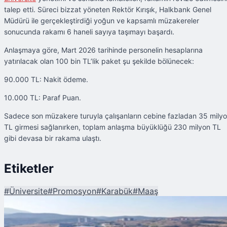
talep etti. Süreci bizzat yöneten Rektör Kırışık, Halkbank Genel
Müdürü ile gerçekleştirdiği yoğun ve kapsamlı müzakereler
sonucunda rakamı 6 haneli sayıya taşımayı başardı.
Anlaşmaya göre, Mart 2026 tarihinde personelin hesaplarına
yatırılacak olan 100 bin TL’lik paket şu şekilde bölünecek:
90.000 TL: Nakit ödeme.
10.000 TL: Paraf Puan.
Sadece son müzakere turuyla çalışanların cebine fazladan 35 mily
TL girmesi sağlanırken, toplam anlaşma büyüklüğü 230 milyon TL
gibi devasa bir rakama ulaştı.
Etiketler
#
Üniversite
#
Promosyon
#
Karabük
#
Maaş
Şu An Okunan