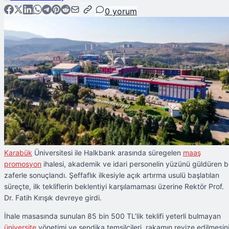
0
yorum
Karabük
Üniversitesi ile Halkbank arasında süregelen
maaş
promosyon
ihalesi, akademik ve idari personelin yüzünü güldüren b
zaferle sonuçlandı. Şeffaflık ilkesiyle açık artırma usulü başlatılan
süreçte, ilk tekliflerin beklentiyi karşılamaması üzerine Rektör Prof.
Dr. Fatih Kırışık devreye girdi.
İhale masasında sunulan 85 bin 500 TL’lik teklifi yeterli bulmayan
üniversite
yönetimi ve sendika temsilcileri, rakamın revize edilmesin