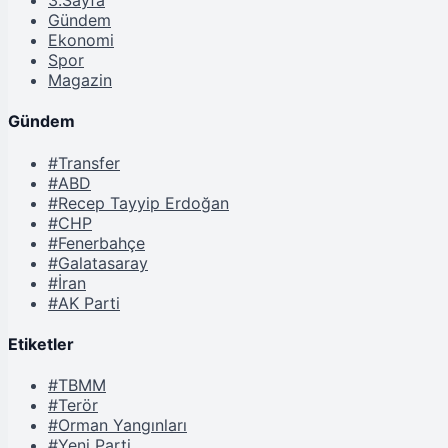
3.Sayfa
Gündem
Ekonomi
Spor
Magazin
Gündem
#Transfer
#ABD
#Recep Tayyip Erdoğan
#CHP
#Fenerbahçe
#Galatasaray
#İran
#AK Parti
Etiketler
#TBMM
#Terör
#Orman Yangınları
#Yeni Parti