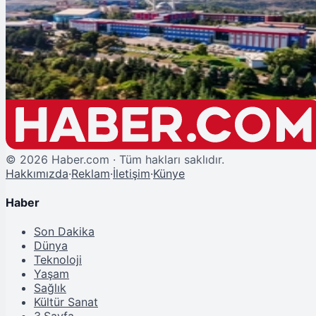
100 Bin TL Maaş Promosyonu Müjdesi
©
2026
Haber.com · Tüm hakları saklıdır.
Hakkımızda
·
Reklam
·
İletişim
·
Künye
Haber
Son Dakika
Dünya
Teknoloji
Yaşam
Sağlık
Kültür Sanat